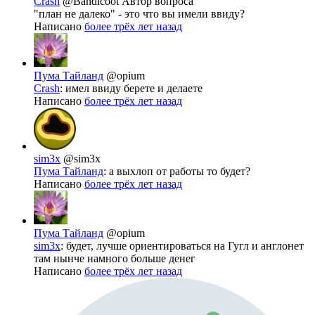
Crash
@Bandicoot
Автор вопроса
"план не далеко" - это что вы имели ввиду?
Написано
более трёх лет назад
Пума Тайланд
@opium
Crash
: имел ввиду берете и делаете
Написано
более трёх лет назад
sim3x
@sim3x
Пума Тайланд
: а выхлоп от работы то будет?
Написано
более трёх лет назад
Пума Тайланд
@opium
sim3x
: будет, лучше ориентироваться на Гугл и англонет
там нынче намного больше денег
Написано
более трёх лет назад