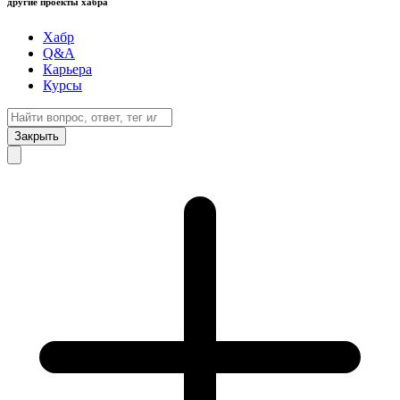
другие проекты хабра
Хабр
Q&A
Карьера
Курсы
Закрыть