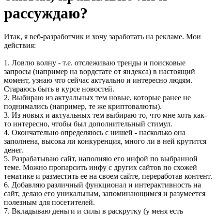
рассуждаю?
Итак, я веб-разработчик и хочу заработать на рекламе. Мои
действия:
1. Ловлю волну - т.е. отслеживаю тренды и поисковые
запросы (например на вордстате от яндекса) в настоящий
момент, узнаю что сейчас актуально и интересно людям.
Стараюсь быть в курсе новостей.
2. Выбираю из актуальных тем новые, которые ранее не
поднимались (например, те же криптовалюты).
3. Из новых и актуальных тем выбираю то, что мне хоть как-
то интересно, чтобы был дополнительный стимул.
4. Окончательно определяюсь с нишей - насколько она
заполнена, высока ли конкуренция, много ли в ней крутится
денег.
5. Разрабатываю сайт, наполняю его инфой по выбранной
теме. Можно пропарсить инфу с других сайтов по схожей
тематике и разместить ее на своем сайте, переработав контент.
6. Добавляю различный функционал и интерактивность на
сайт, делаю его уникальным, запоминающимся и разумеется
полезным для посетителей.
7. Вкладываю деньги и силы в раскрутку (у меня есть