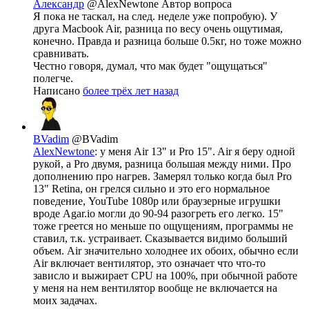
Александр
@AlexNewtone
Автор вопроса
Я пока не таскал, на след. неделе уже попробую). У
друга Macbook Air, разница по весу очень ощутимая,
конечно. Правда и разница больше 0.5кг, но тоже можно
сравнивать.
Честно говоря, думал, что мак будет "ощущаться"
полегче.
Написано
более трёх лет назад
BVadim
@BVadim
AlexNewtone
: у меня Air 13" и Pro 15". Air я беру одной
рукой, а Pro двумя, разница большая между ними. Про
дополнению про нагрев. Замерял только когда был Pro
13" Retina, он грелся сильно и это его нормальное
поведение, YouTube 1080p или браузерные игрушки
вроде Agar.io могли до 90-94 разогреть его легко. 15"
тоже греется но меньше по ощущениям, программы не
ставил, т.к. устраивает. Сказывается видимо больший
объем. Air значительно холоднее их обоих, обычно если
Air включает вентилятор, это означает что что-то
зависло и выжирает CPU на 100%, при обычной работе
у меня на нем вентилятор вообще не включается на
моих задачах.