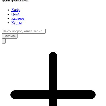
другие проекты хабра
Хабр
Q&A
Карьера
Курсы
Закрыть