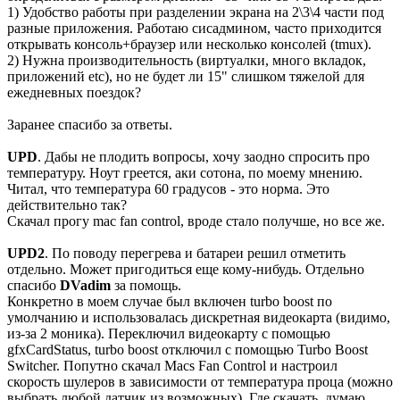
1) Удобство работы при разделении экрана на 2\3\4 части под
разные приложения. Работаю сисадмином, часто приходится
открывать консоль+браузер или несколько консолей (tmux).
2) Нужна производительность (виртуалки, много вкладок,
приложений etc), но не будет ли 15" слишком тяжелой для
ежедневных поездок?
Заранее спасибо за ответы.
UPD
. Дабы не плодить вопросы, хочу заодно спросить про
температуру. Ноут греется, аки сотона, по моему мнению.
Читал, что температура 60 градусов - это норма. Это
действительно так?
Скачал прогу mac fan control, вроде стало получше, но все же.
UPD2
. По поводу перегрева и батареи решил отметить
отдельно. Может пригодиться еще кому-нибудь. Отдельно
спасибо
DVadim
за помощь.
Конкретно в моем случае был включен turbo boost по
умолчанию и использовалась дискретная видеокарта (видимо,
из-за 2 моника). Переключил видеокарту с помощью
gfxCardStatus, turbo boost отключил с помощью Turbo Boost
Switcher. Попутно скачал Macs Fan Control и настроил
скорость шулеров в зависимости от температура проца (можно
выбрать любой датчик из возможных). Где скачать, думаю,