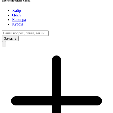
другие проекты хабра
Хабр
Q&A
Карьера
Курсы
Закрыть