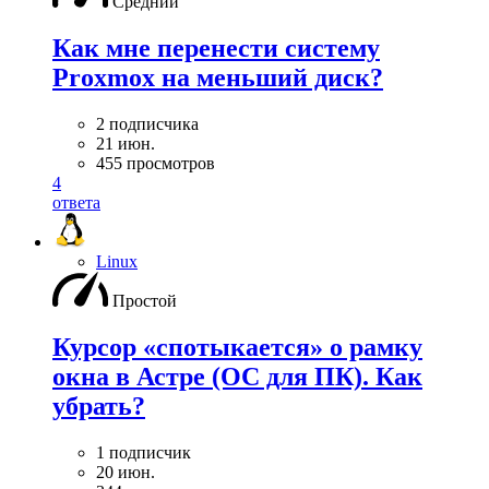
Средний
Как мне перенести систему
Proxmox на меньший диск?
2 подписчика
21 июн.
455 просмотров
4
ответа
Linux
Простой
Курсор «спотыкается» о рамку
окна в Астре (ОС для ПК). Как
убрать?
1 подписчик
20 июн.