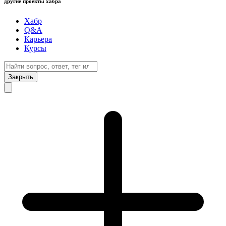
другие проекты хабра
Хабр
Q&A
Карьера
Курсы
Закрыть