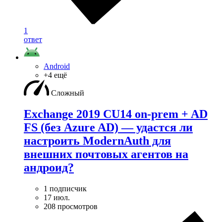
1
ответ
Android
+4 ещё
Сложный
Exchange 2019 CU14 on-prem + AD
FS (без Azure AD) — удаcтся ли
настроить ModernAuth для
внешних почтовых агентов на
андроид?
1 подписчик
17 июл.
208 просмотров