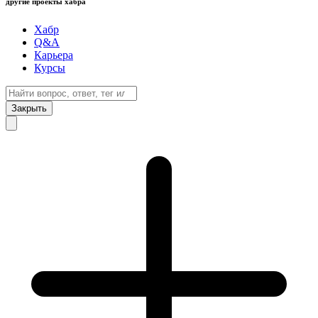
другие проекты хабра
Хабр
Q&A
Карьера
Курсы
Закрыть