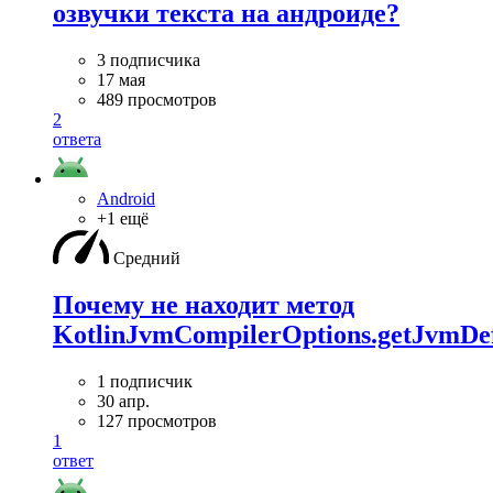
озвучки текста на андроиде?
3 подписчика
17 мая
489 просмотров
2
ответа
Android
+1 ещё
Средний
Почему не находит метод
KotlinJvmCompilerOptions.getJvmDef
1 подписчик
30 апр.
127 просмотров
1
ответ