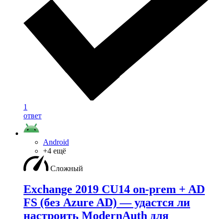
1
ответ
Android
+4 ещё
Сложный
Exchange 2019 CU14 on-prem + AD
FS (без Azure AD) — удаcтся ли
настроить ModernAuth для