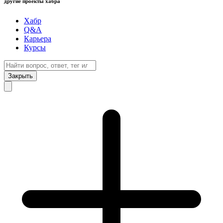
другие проекты хабра
Хабр
Q&A
Карьера
Курсы
Закрыть