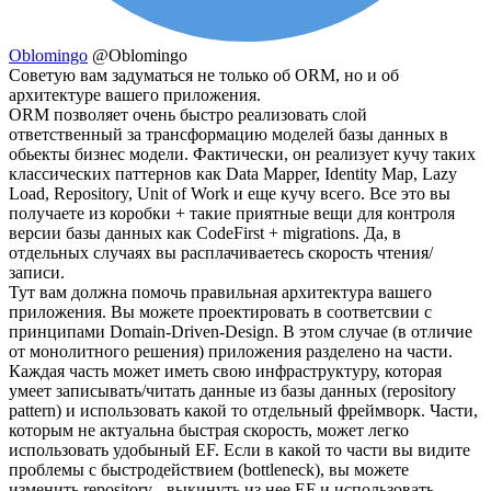
Oblomingo
@Oblomingo
Советую вам задуматься не только об ORM, но и об
архитектуре вашего приложения.
ORM позволяет очень быстро реализовать слой
ответственный за трансформацию моделей базы данных в
обьекты бизнес модели. Фактически, он реализует кучу таких
классических паттернов как Data Mapper, Identity Map, Lazy
Load, Repository, Unit of Work и еще кучу всего. Все это вы
получаете из коробки + такие приятные вещи для контроля
версии базы данных как CodeFirst + migrations. Да, в
отдельных случаях вы расплачиваетесь скорость чтения/
записи.
Тут вам должна помочь правильная архитектура вашего
приложения. Вы можете проектировать в соответсвии с
принципами Domain-Driven-Design. В этом случае (в отличие
от монолитного решения) приложения разделено на части.
Каждая часть может иметь свою инфраструктуру, которая
умеет записывать/читать данные из базы данных (repository
pattern) и использовать какой то отдельный фреймворк. Части,
которым не актуальна быстрая скорость, может легко
использовать удобыный EF. Если в какой то части вы видите
проблемы с быстродействием (bottleneck), вы можете
изменить repository - выкинуть из нее EF и использовать