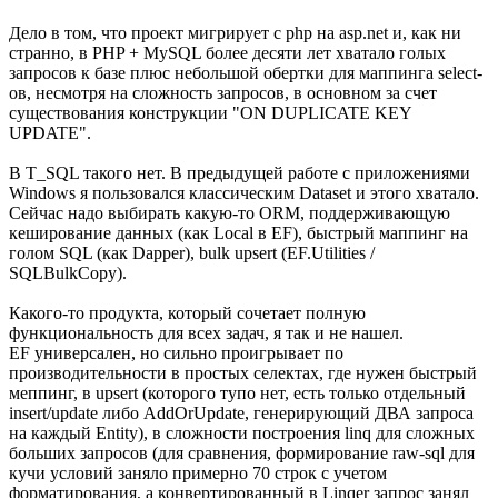
Дело в том, что проект мигрирует с php на asp.net и, как ни
странно, в PHP + MySQL более десяти лет хватало голых
запросов к базе плюс небольшой обертки для маппинга select-
ов, несмотря на сложность запросов, в основном за счет
существования конструкции "ON DUPLICATE KEY
UPDATE".
В T_SQL такого нет. В предыдущей работе с приложениями
Windows я пользовался классическим Dataset и этого хватало.
Сейчас надо выбирать какую-то ORM, поддерживающую
кеширование данных (как Local в EF), быстрый маппинг на
голом SQL (как Dapper), bulk upsert (EF.Utilities /
SQLBulkCopy).
Какого-то продукта, который сочетает полную
функциональность для всех задач, я так и не нашел.
EF универсален, но сильно проигрывает по
производительности в простых селектах, где нужен быстрый
меппинг, в upsert (которого тупо нет, есть только отдельный
insert/update либо AddOrUpdate, генерирующий ДВА запроса
на каждый Entity), в сложности построения linq для сложных
больших запросов (для сравнения, формирование raw-sql для
кучи условий заняло примерно 70 строк с учетом
форматирования, а конвертированный в Linqer запрос занял