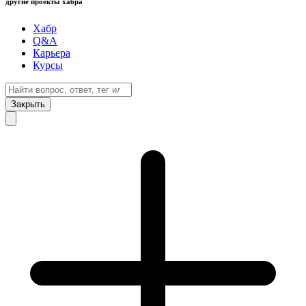
другие проекты хабра
Хабр
Q&A
Карьера
Курсы
Закрыть