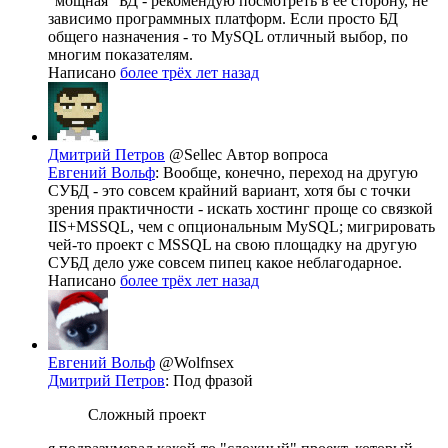
"мощная" БД - рекомендую посмотреть в её сторону, не
зависимо программных платформ. Если просто БД
общего назначения - то MySQL отличный выбор, по
многим показателям.
Написано
более трёх лет назад
Дмитрий Петров
@Sellec
Автор вопроса
Евгений Вольф
: Вообще, конечно, переход на другую
СУБД - это совсем крайний вариант, хотя бы с точки
зрения практичности - искать хостинг проще со связкой
IIS+MSSQL, чем с опциональным MySQL; мигрировать
чей-то проект с MSSQL на свою площадку на другую
СУБД дело уже совсем пипец какое неблагодарное.
Написано
более трёх лет назад
Евгений Вольф
@Wolfnsex
Дмитрий Петров
: Под фразой
Сложный проект