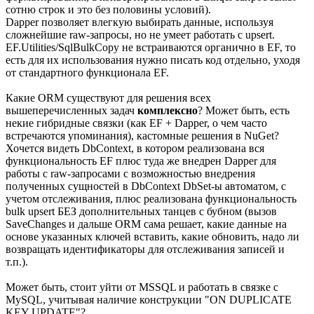
сотню строк и это без половины условий).
Dapper позволяет влегкую выбирать данные, используя
сложнейшие raw-запросы, но не умеет работать с upsert.
EF.Utilities/SqlBulkCopy не встраиваются органично в EF, то
есть для их использования нужно писать код отдельно, уходя
от стандартного функционала EF.
Какие ORM существуют для решения всех
вышеперечисленных задач
комплексно
? Может быть, есть
некие гибридные связки (как EF + Dapper, о чем часто
встречаются упоминания), кастомные решения в NuGet?
Хочется видеть DbContext, в котором реализована вся
функциональность EF плюс туда же внедрен Dapper для
работы с raw-запросами с возможностью внедрения
полученных сущностей в DbContext DbSet-ы автоматом, с
учетом отслеживания, плюс реализована функциональность
bulk upsert БЕЗ дополнительных танцев с бубном (вызов
SaveChanges и дальше ORM сама решает, какие данные на
основе указанных ключей вставить, какие обновить, надо ли
возвращать идентификаторы для отслеживания записей и
т.п.).
Может быть, стоит уйти от MSSQL и работать в связке с
MySQL, учитывая наличие конструкции "ON DUPLICATE
KEY UPDATE"?