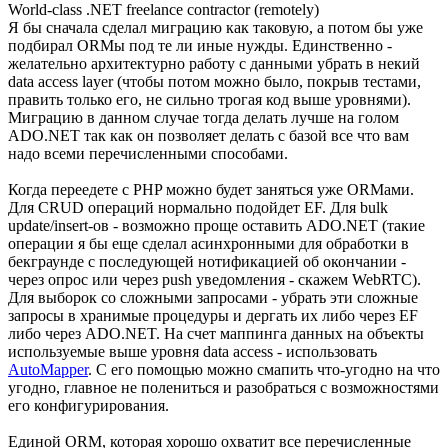
World-class .NET freelance contractor (remotely)
Я бы сначала сделал миграцию как таковую, а потом бы уже
подбирал ORMы под те ли иные нужды. Единственно -
желательно архитектурно работу с данными убрать в некий
data access layer (чтобы потом можно было, покрыв тестами,
править только его, не сильно трогая код выше уровнями).
Миграцию в данном случае тогда делать лучше на голом
ADO.NET так как он позволяет делать с базой все что вам
надо всеми перечисленными способами.
Когда переедете с PHP можно будет заняться уже ORMами.
Для CRUD операций нормально подойдет EF. Для bulk
update/insert-ов - возможно проще оставить ADO.NET (такие
операции я бы еще сделал асинхронными для обработки в
бекграунде с последующей нотификацией об окончании -
через опрос или через push уведомления - скажем WebRTC).
Для выборок со сложными запросами - убрать эти сложные
запросы в хранимые процедуры и дергать их либо через EF
либо через ADO.NET. На счет маппинга данных на объекты
используемые выше уровня data access - использовать
AutoMapper
. С его помощью можно смапить что-угодно на что
угодно, главное не полениться и разобраться с возможностями
его конфигурирования.
Единой ORM, которая хорошо охватит все перечисленные