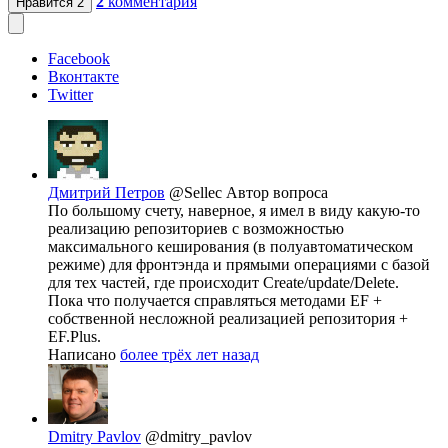
2
комментария
Нравится
2
Facebook
Вконтакте
Twitter
Дмитрий Петров
@Sellec
Автор вопроса
По большому счету, наверное, я имел в виду какую-то
реализацию репозиториев с возможностью
максимального кеширования (в полуавтоматическом
режиме) для фронтэнда и прямыми операциями с базой
для тех частей, где происходит Create/update/Delete.
Пока что получается справляться методами EF +
собственной несложной реализацией репозитория +
EF.Plus.
Написано
более трёх лет назад
Dmitry Pavlov
@dmitry_pavlov