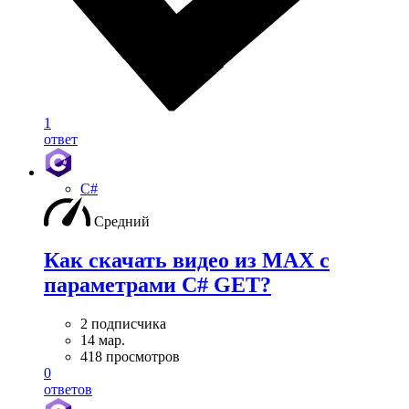
1
ответ
C#
Средний
Как скачать видео из MAX с
параметрами C# GET?
2 подписчика
14 мар.
418 просмотров
0
ответов