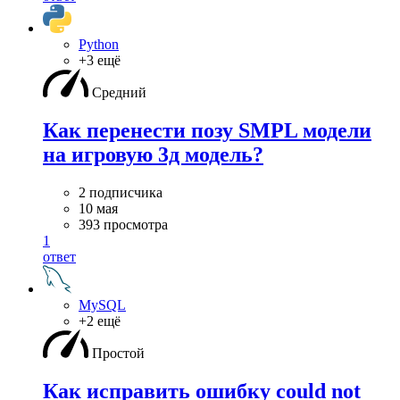
Python
+3 ещё
Средний
Как перенести позу SMPL модели
на игровую 3д модель?
2 подписчика
10 мая
393 просмотра
1
ответ
MySQL
+2 ещё
Простой
Как исправить ошибку could not