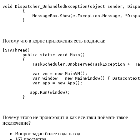
void Dispatcher_UnhandledException(object sender, Dispa
        {

            MessageBox.Show(e.Exception.Message, "Dispa
        }
Потому что в корне приложения есть подписка:
[STAThread]

        public static void Main()

        {

            TaskScheduler.UnobservedTaskException += Ta
            var vm = new MainVM();

            var window = new MainWindow() { DataContext
            var app = new App();

           app.Run(window);

        }
Почему этого не происходит и как все-таки поймать такое
исключение?
Вопрос задан
более года назад
162 просмотра