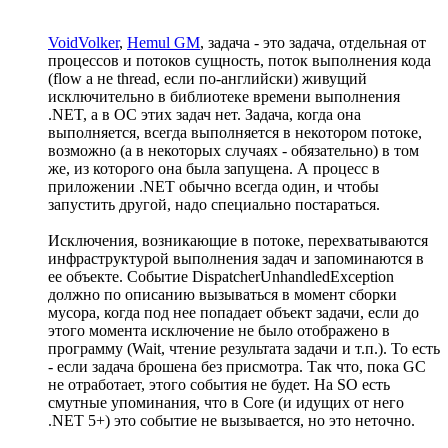
VoidVolker
,
Hemul GM
, задача - это задача, отдельная от
процессов и потоков сущность, поток выполнения кода
(flow а не thread, если по-английски) живущий
исключительно в библиотеке времени выполнения
.NET, а в ОС этих задач нет. Задача, когда она
выполняется, всегда выполняется в некотором потоке,
возможно (а в некоторых случаях - обязательно) в том
же, из которого она была запущена. А процесс в
приложении .NET обычно всегда один, и чтобы
запустить другой, надо специально постараться.
Исключения, возникающие в потоке, перехватываются
инфраструктурой выполнения задач и запоминаются в
ее объекте. Событие DispatcherUnhandledException
должно по описанию вызываться в момент сборки
мусора, когда под нее попадает объект задачи, если до
этого момента исключение не было отображено в
программу (Wait, чтение результата задачи и т.п.). То есть
- если задача брошена без присмотра. Так что, пока GC
не отработает, этого события не будет. На SO есть
смутные упоминания, что в Core (и идущих от него
.NET 5+) это событие не вызывается, но это неточно.