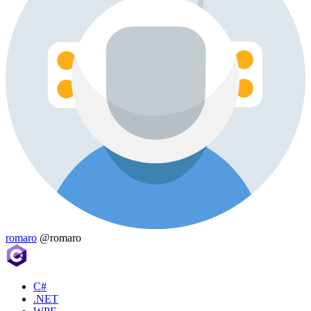
romaro
@romaro
C#
.NET