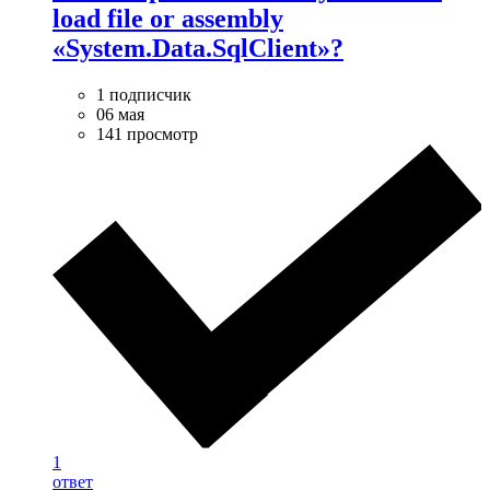
load file or assembly
«System.Data.SqlClient»?
1 подписчик
06 мая
141 просмотр
1
ответ