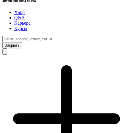
другие проекты хабра
Хабр
Q&A
Карьера
Курсы
Закрыть