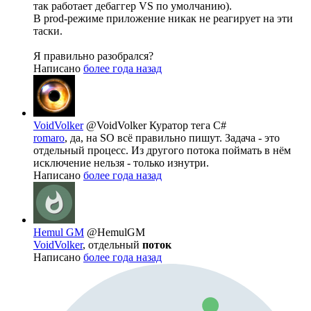
так работает дебаггер VS по умолчанию).
В prod-режиме приложение никак не реагирует на эти
таски.
Я правильно разобрался?
Написано
более года назад
VoidVolker
@VoidVolker
Куратор тега C#
romaro
, да, на SO всё правильно пишут. Задача - это
отдельный процесс. Из другого потока поймать в нём
исключение нельзя - только изнутри.
Написано
более года назад
Hemul GM
@HemulGM
VoidVolker
, отдельный
поток
Написано
более года назад