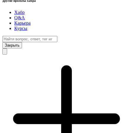
другие проекты хабра
Хабр
Q&A
Карьера
Курсы
Закрыть