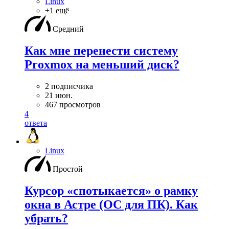
Linux
+1 ещё
Средний
Как мне перенести систему
Proxmox на меньший диск?
2 подписчика
21 июн.
467 просмотров
4
ответа
Linux
Простой
Курсор «спотыкается» о рамку
окна в Астре (ОС для ПК). Как
убрать?