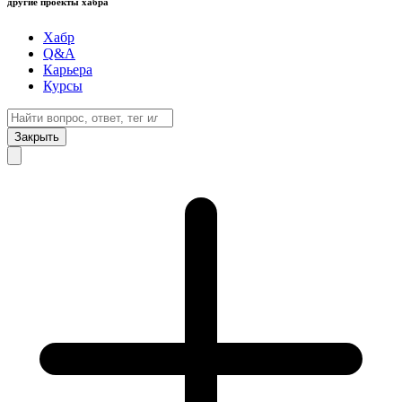
другие проекты хабра
Хабр
Q&A
Карьера
Курсы
Закрыть