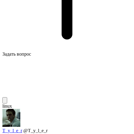
Задать вопрос
linux
T_y_l_e_r
@T_y_l_e_r