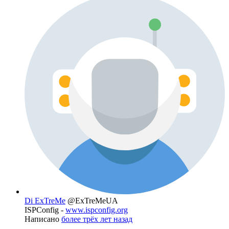
Di ExTreMe
@ExTreMeUA
ISPConfig -
www.ispconfig.org
Написано
более трёх лет назад