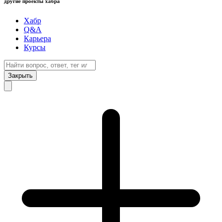
другие проекты хабра
Хабр
Q&A
Карьера
Курсы
Закрыть