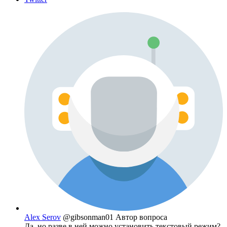
Alex Serov
@gibsonman01
Автор вопроса
Да, но разве в ней можно установить текстовый режим?