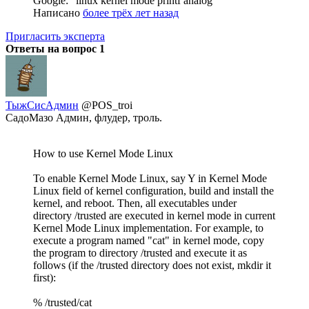
Google: "linux kernel mode printf analog"
Написано
более трёх лет назад
Пригласить эксперта
Ответы на вопрос
1
ТыжСисАдмин
@POS_troi
СадоМазо Админ, флудер, троль.
How to use Kernel Mode Linux
To enable Kernel Mode Linux, say Y in Kernel Mode
Linux field of kernel configuration, build and install the
kernel, and reboot. Then, all executables under
directory /trusted are executed in kernel mode in current
Kernel Mode Linux implementation. For example, to
execute a program named "cat" in kernel mode, copy
the program to directory /trusted and execute it as
follows (if the /trusted directory does not exist, mkdir it
first):
% /trusted/cat