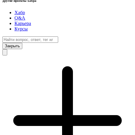
другие проекты хабра
Хабр
Q&A
Карьера
Курсы
Закрыть