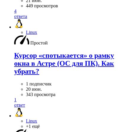
21 июн.
449 просмотров
4
ответа
Linux
Простой
Курсор «спотыкается» о рамку
окна в Астре (ОС для ПК). Как
убрать?
1 подписчик
20 июн.
343 просмотра
1
ответ
Linux
+1 ещё