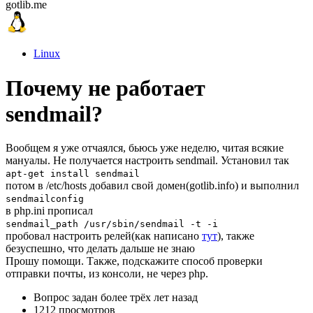
gotlib.me
Linux
Почему не работает
sendmail?
Вообщем я уже отчаялся, бьюсь уже неделю, читая всякие
мануалы. Не получается настроить sendmail. Установил так
apt-get install sendmail
потом в /etc/hosts добавил свой домен(gotlib.info) и выполнил
sendmailconfig
в php.ini прописал
sendmail_path /usr/sbin/sendmail -t -i
пробовал настроить релей(как написано
тут
), также
безуспешно, что делать дальше не знаю
Прошу помощи. Также, подскажите способ проверки
отправки почты, из консоли, не через php.
Вопрос задан
более трёх лет назад
1212 просмотров