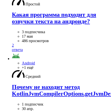
Простой
Какая программа подходит для
озвучки текста на андроиде?
3 подписчика
17 мая
486 просмотров
2
ответа
Android
+1 ещё
Средний
Почему не находит метод
KotlinJvmCompilerOptions.getJvmDef
1 подписчик
30 апр.