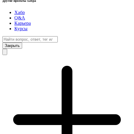
другие проекты хабра
Хабр
Q&A
Карьера
Курсы
Закрыть