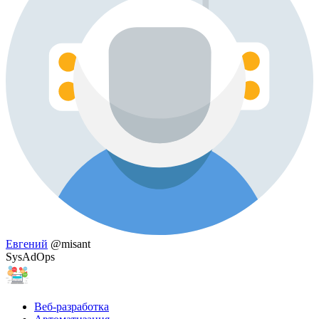
Евгений
@misant
SysAdOps
Веб-разработка