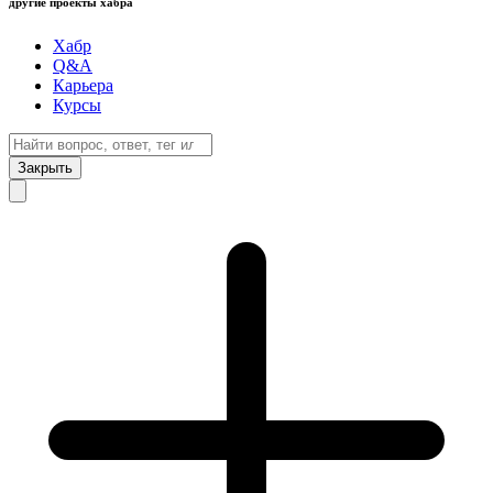
другие проекты хабра
Хабр
Q&A
Карьера
Курсы
Закрыть