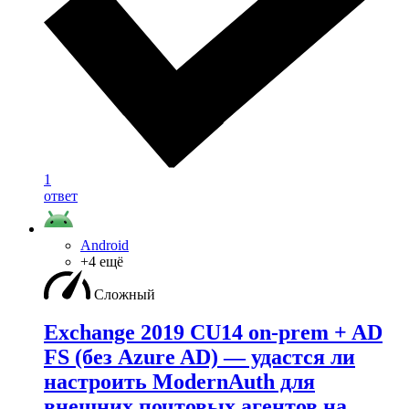
1
ответ
Android
+4 ещё
Сложный
Exchange 2019 CU14 on-prem + AD
FS (без Azure AD) — удаcтся ли
настроить ModernAuth для
внешних почтовых агентов на