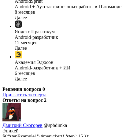
AndroidSprint
Android + Аутстаффинг: опыт работы в IT-команде
8 месяцев
Далее
Яндекс Практикум
Android-разработчик
12 месяцев
Далее
Академия Эдюсон
Android-разработчик + ИИ
6 месяцев
Далее
Решения вопроса
0
Пригласить эксперта
Ответы на вопрос
2
Дмитрий Скогорев
@spbdimka
Эникей
$('#stepExample1').timepicker({ 'step': 15 });