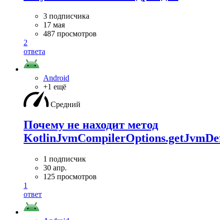
3 подписчика
17 мая
487 просмотров
2
ответа
Android
+1 ещё
Средний
Почему не находит метод
KotlinJvmCompilerOptions.getJvmDef
1 подписчик
30 апр.
125 просмотров
1
ответ