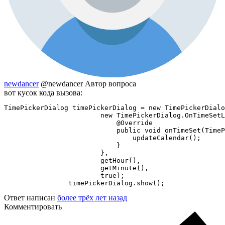
newdancer
@newdancer
Автор вопроса
вот кусок кода вызова:
TimePickerDialog timePickerDialog = new TimePickerDialo
                        new TimePickerDialog.OnTimeSetL
                            @Override

                            public void onTimeSet(TimeP
                                updateCalendar();

                            }

                        },

                        getHour(),

                        getMinute(),

                        true);

                timePickerDialog.show();
Ответ написан
более трёх лет назад
Комментировать