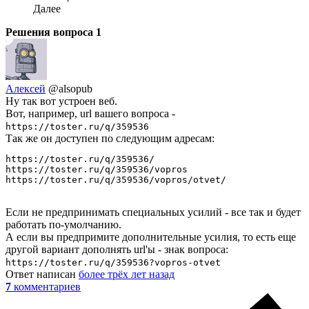
Далее
Решения вопроса
1
Алексей
@alsopub
Ну так вот устроен веб.
Вот, например, url вашего вопроса -
https://toster.ru/q/359536
Так же он доступен по следующим адресам:
https://toster.ru/q/359536/

https://toster.ru/q/359536/vopros

https://toster.ru/q/359536/vopros/otvet/
Если не предпринимать специальных усилий - все так и будет
работать по-умолчанию.
А если вы предпримите дополнительные усилия, то есть еще
другой вариант дополнять url'ы - знак вопроса:
https://toster.ru/q/359536?vopros-otvet
Ответ написан
более трёх лет назад
7
комментариев