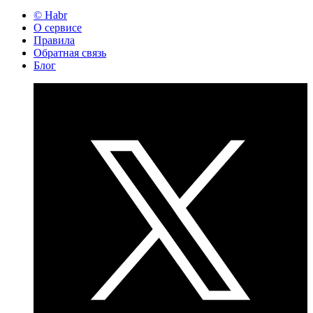
© Habr
О сервисе
Правила
Обратная связь
Блог