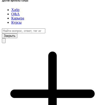
другие проекты хабра
Хабр
Q&A
Карьера
Курсы
Закрыть