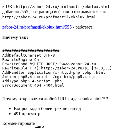
к URL
http://zabor-24.ru/profnastil/ekolux.html
добавлю /555 , а страница всё равно открывается как
http://zabor-24.ru/profnastil/ekolux.html
zabor-24.ru/profnastil/ekolux.html/555
- работает!
Почему так?
#########################

AddDefaultCharset UTF-8

RewriteEngine On

RewriteCond %{HTTP_HOST} ^www.zabor-24.ru

RewriteRule (.*) http://zabor-24.ru/$1 [R=301,L]

AddHandler application/x-httpd-php .php .html

Action php5.4-script  /cgi-bin/php5.4.cgi

AddType php5.4-script .php

ErrorDocument 404 /404.html
Почему открывается любой URL вида stranica.html/* ?
Вопрос задан
более трёх лет назад
491 просмотр
Комментировать