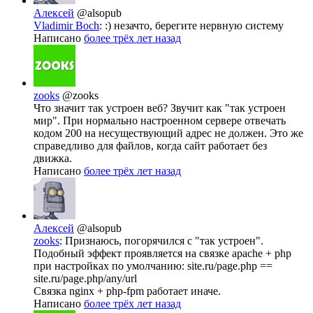
Алексей
@alsopub
Vladimir Boch
: :) незачто, берегите нервную систему
Написано
более трёх лет назад
zooks
@zooks
Что значит так устроен веб? Звучит как "так устроен
мир". При нормально настроенном сервере отвечать
кодом 200 на несуществующий адрес не должен. Это же
справедливо для файлов, когда сайт работает без
движка.
Написано
более трёх лет назад
Алексей
@alsopub
zooks
: Признаюсь, погорячился с "так устроен".
Подобный эффект проявляется на связке apache + php
при настройках по умолчанию: site.ru/page.php ==
site.ru/page.php/any/url
Связка nginx + php-fpm работает иначе.
Написано
более трёх лет назад