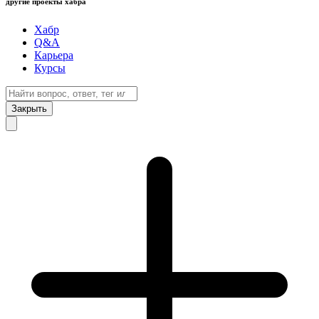
другие проекты хабра
Хабр
Q&A
Карьера
Курсы
Закрыть