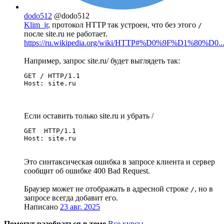
dodo512
@dodo512
Klim_jr
, протокол HTTP так устроен, что без этого
/
после site.ru не работает.
https://ru.wikipedia.org/wiki/HTTP#%D0%9F%D1%80%D0..
Например, запрос site.ru/ будет выглядеть так:
GET / HTTP/1.1

Host: site.ru
Если оставить только site.ru и убрать /
GET  HTTP/1.1

Host: site.ru
Это синтаксическая ошибка в запросе клиента и сервер
сообщит об ошибке 400 Bad Request.
Браузер может не отображать в адресной строке
, но в
/
запросе всегда добавит его.
Написано
23 авг. 2025
Помогут разобраться в теме
Все курсы