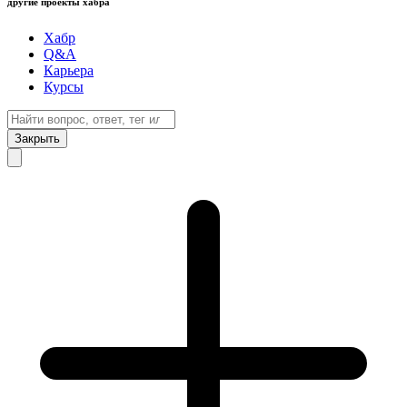
другие проекты хабра
Хабр
Q&A
Карьера
Курсы
Закрыть