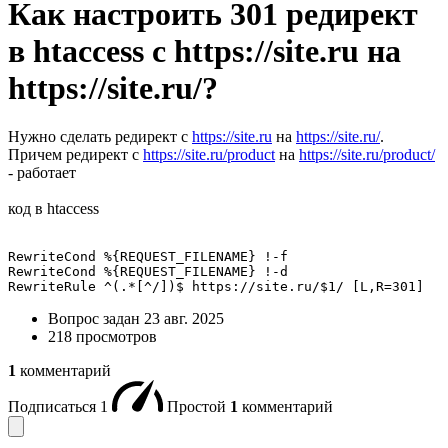
Как настроить 301 редирект
в htaccess с https://site.ru на
https://site.ru/?
Нужно сделать редирект с
https://site.ru
на
https://site.ru/
.
Причем редирект с
https://site.ru/product
на
https://site.ru/product/
- работает
код в htaccess
RewriteCond %{REQUEST_FILENAME} !-f 

RewriteCond %{REQUEST_FILENAME} !-d

RewriteRule ^(.*[^/])$ https://site.ru/$1/ [L,R=301]
Вопрос задан
23 авг. 2025
218 просмотров
1
комментарий
Подписаться
1
Простой
1
комментарий