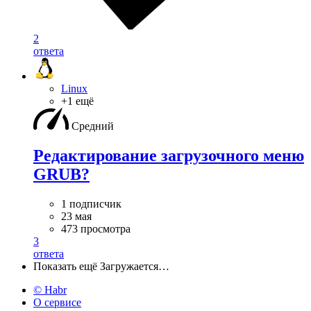
2
ответа
Linux
+1 ещё
Средний
Редактирование загрузочного меню
GRUB?
1 подписчик
23 мая
473 просмотра
3
ответа
Показать ещё
Загружается…
© Habr
О сервисе