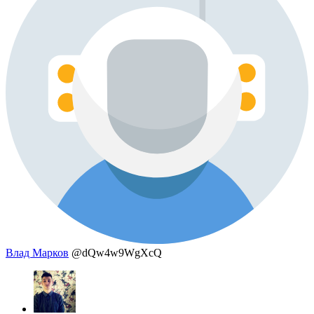
Влад Марков
@dQw4w9WgXcQ