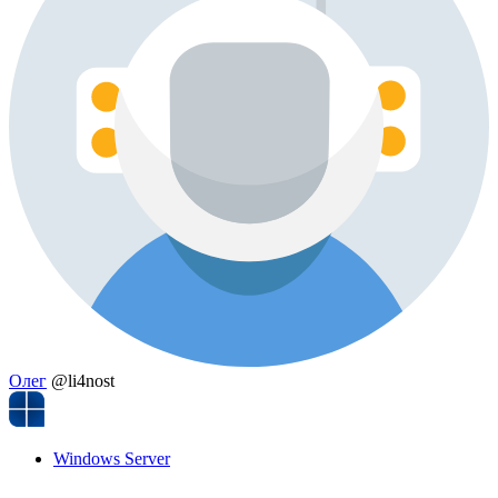
Олег
@li4nost
Windows Server