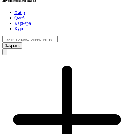
другие проекты хабра
Хабр
Q&A
Карьера
Курсы
Закрыть