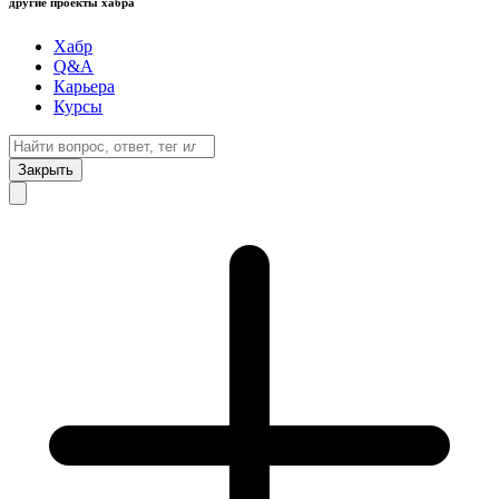
другие проекты хабра
Хабр
Q&A
Карьера
Курсы
Закрыть