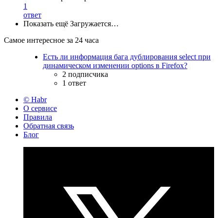
1
ответ
Показать ещё
Загружается…
Самое интересное за 24 часа
Есть ли информация бага дублирования select при
динамическом изменении options в Firefox?
2 подписчика
1 ответ
© Habr
О сервисе
Правила
Обратная связь
Блог