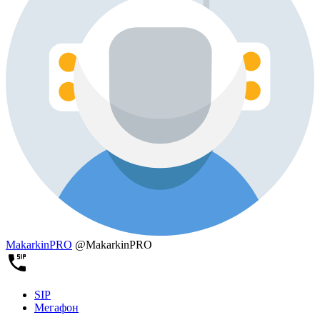
MakarkinPRO
@MakarkinPRO
SIP
Мегафон