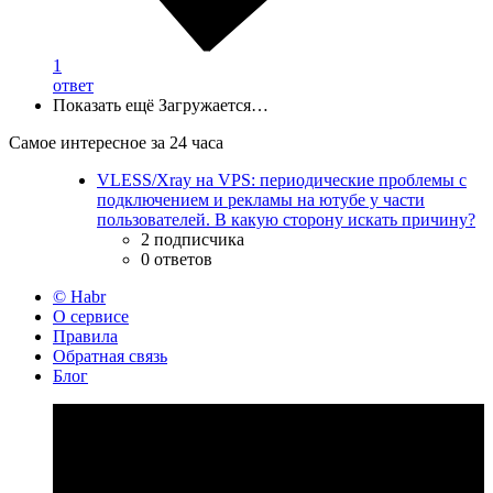
1
ответ
Показать ещё
Загружается…
Самое интересное за 24 часа
VLESS/Xray на VPS: периодические проблемы с
подключением и рекламы на ютубе у части
пользователей. В какую сторону искать причину?
2 подписчика
0 ответов
© Habr
О сервисе
Правила
Обратная связь
Блог