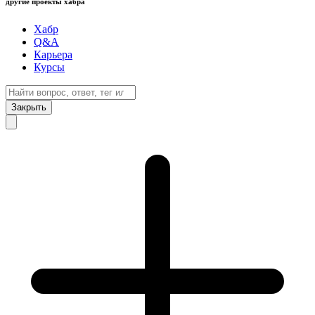
другие проекты хабра
Хабр
Q&A
Карьера
Курсы
Закрыть