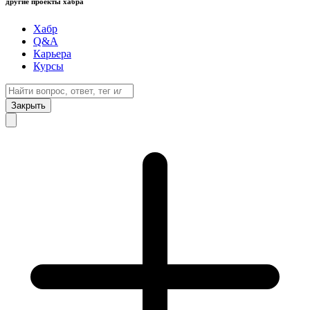
другие проекты хабра
Хабр
Q&A
Карьера
Курсы
Закрыть