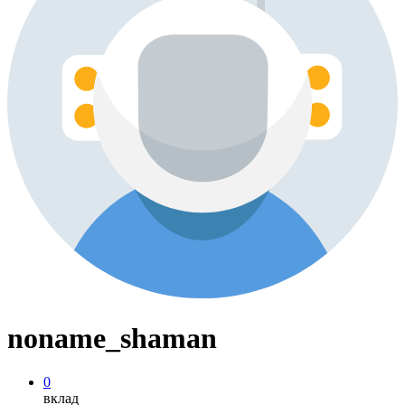
noname_shaman
0
вклад