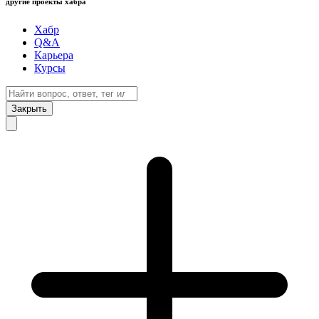
другие проекты хабра
Хабр
Q&A
Карьера
Курсы
Закрыть