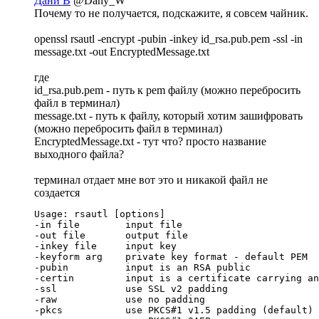
Дани В
@Dany_W
Почему то не получается, подскажите, я совсем чайник.
openssl rsautl -encrypt -pubin -inkey id_rsa.pub.pem -ssl -in
message.txt -out EncryptedMessage.txt
где
id_rsa.pub.pem - путь к pem файлу (можно перебросить
файл в терминал)
message.txt - путь к файлу, который хотим зашифровать
(можно перебросить файл в терминал)
EncryptedMessage.txt - тут что? просто название
выходного файла?
терминал отдает мне вот это и никакой файл не
создается
Usage: rsautl [options]

-in file        input file

-out file       output file

-inkey file     input key

-keyform arg    private key format - default PEM

-pubin          input is an RSA public

-certin         input is a certificate carrying an
-ssl            use SSL v2 padding

-raw            use no padding

-pkcs           use PKCS#1 v1.5 padding (default)
