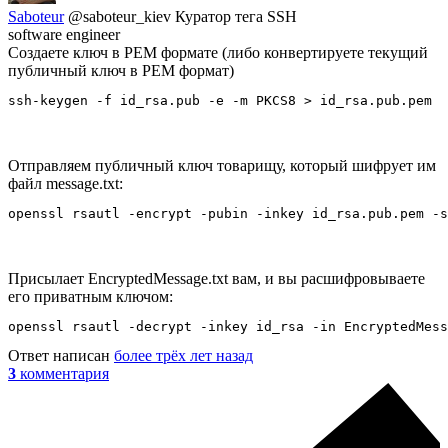
Saboteur
@saboteur_kiev
Куратор тега SSH
software engineer
Создаете ключ в PEM формате (либо конвертируете текущий
публичный ключ в PEM формат)
ssh-keygen -f id_rsa.pub -e -m PKCS8 > id_rsa.pub.pem
Отправляем публичный ключ товарищу, который шифрует им
файл message.txt:
openssl rsautl -encrypt -pubin -inkey id_rsa.pub.pem -s
Присылает EncryptedMessage.txt вам, и вы расшифровываете
его приватным ключом:
openssl rsautl -decrypt -inkey id_rsa -in EncryptedMess
Ответ написан
более трёх лет назад
3
комментария