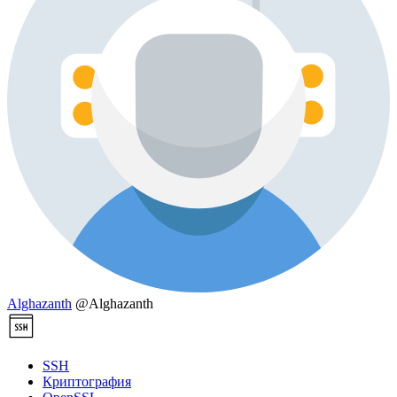
Alghazanth
@Alghazanth
SSH
Криптография