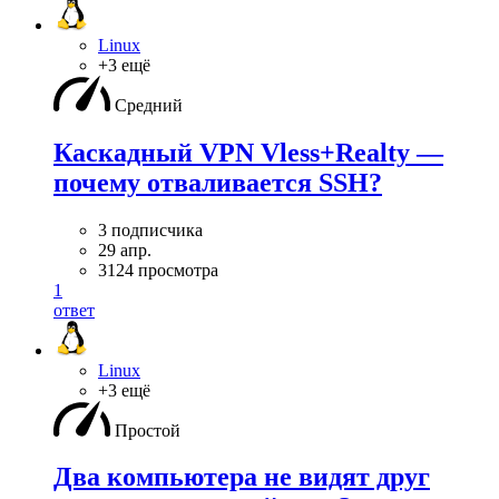
Linux
+3 ещё
Средний
Каскадный VPN Vless+Realty —
почему отваливается SSH?
3 подписчика
29 апр.
3124 просмотра
1
ответ
Linux
+3 ещё
Простой
Два компьютера не видят друг