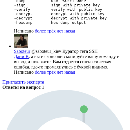
-oaep           use PKCS#1 OAEP

-sign           sign with private key

-verify         verify with public key

-encrypt        encrypt with public key

-decrypt        decrypt with private key

-hexdump        hex dump output
Написано
более трёх лет назад
Saboteur
@saboteur_kiev
Куратор тега SSH
Дани В
, а вы из консоли скопируйте вашу команду и
вывод и покажите. Вам отдается синтаксическая
ошибка, где-то промахнулись с буквой видимо.
Написано
более трёх лет назад
Пригласить эксперта
Ответы на вопрос
1