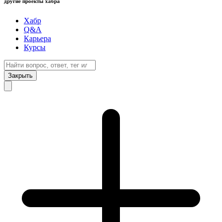
другие проекты хабра
Хабр
Q&A
Карьера
Курсы
Закрыть