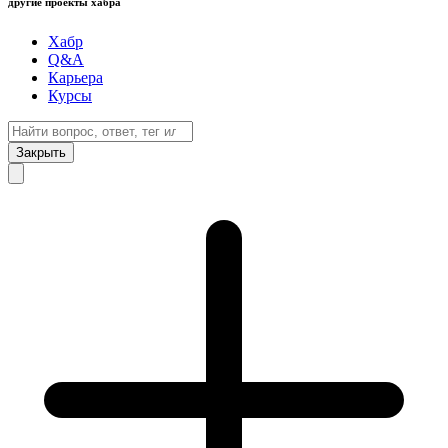
другие проекты хабра
Хабр
Q&A
Карьера
Курсы
Закрыть