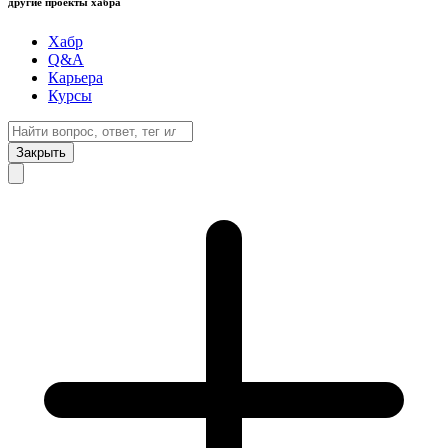
другие проекты хабра
Хабр
Q&A
Карьера
Курсы
Закрыть