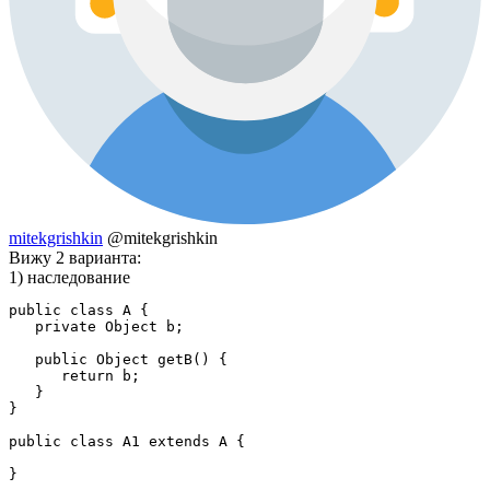
mitekgrishkin
@mitekgrishkin
Вижу 2 варианта:
1) наследование
public class A {

   private Object b;

   public Object getB() {

      return b;

   }

}

public class A1 extends A {

}
