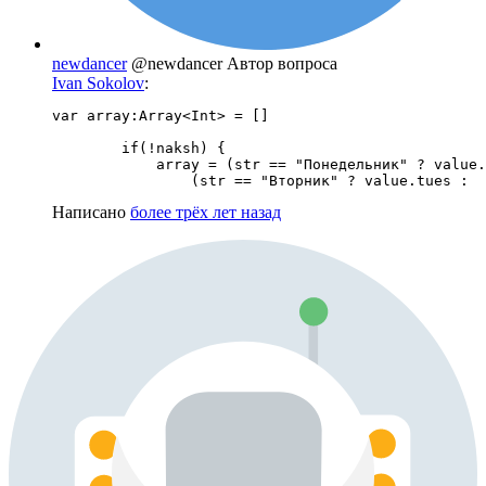
newdancer
@newdancer
Автор вопроса
Ivan Sokolov
:
var array:Array<Int> = []

        if(!naksh) {

            array = (str == "Понедельник" ? value.
                (str == "Вторник" ? value.tues :
Написано
более трёх лет назад