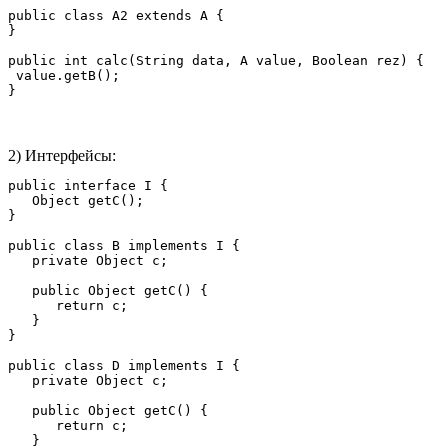
public class A2 extends A {

}

public int calc(String data, A value, Boolean rez) {

 value.getB();

}
2) Интерфейсы:
public interface I {

   Object getC();

}

public class B implements I {

   private Object c;

   public Object getC() {

      return c;

   }

}

public class D implements I {

   private Object c;

   public Object getC() {

      return c;

   }
