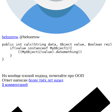
belozerow
@belozerow
public int calc(String data, Object value, Boolean rez)
    if(value instanceof MyObject1){

        ((MyObject1)value).doSomething()

    }

}
Но вообще плохой подход, почитайте про ООП
Ответ написан
более трёх лет назад
1
комментарий