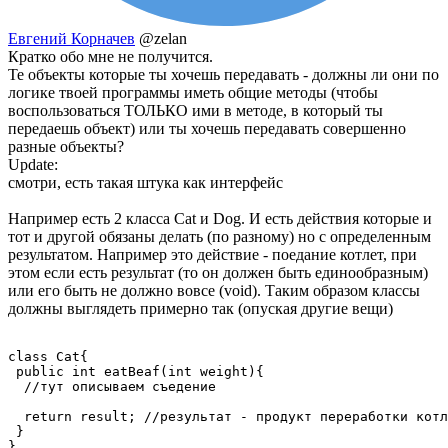
Евгений Корначев
@zelan
Кратко обо мне не получится.
Те объекты которые ты хочешь передавать - должны ли они по
логике твоей программы иметь общие методы (чтобы
воспользоваться ТОЛЬКО ими в методе, в который ты
передаешь объект) или ты хочешь передавать совершенно
разные объекты?
Update:
смотри, есть такая штука как интерфейс
Например есть 2 класса Cat и Dog. И есть действия которые и
тот и другой обязаны делать (по разному) но с определенным
результатом. Например это действие - поедание котлет, при
этом если есть результат (то он должен быть единообразным)
или его быть не должно вовсе (void). Таким образом классы
должны выглядеть примерно так (опуская другие вещи)
class Cat{

 public int eatBeaf(int weight){ 

  //тут описываем съедение

  return result; //результат - продукт переработки котл
 }

}
