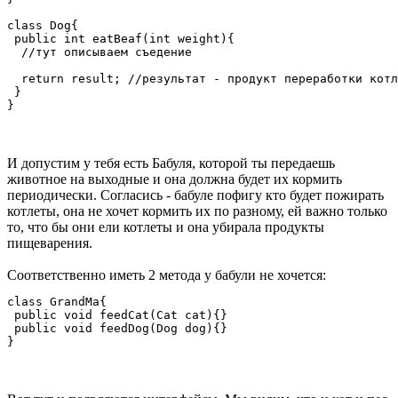
class Dog{

 public int eatBeaf(int weight){ 

  //тут описываем съедение

  return result; //результат - продукт переработки котл
 }

}
И допустим у тебя есть Бабуля, которой ты передаешь
животное на выходные и она должна будет их кормить
периодически. Согласись - бабуле пофигу кто будет пожирать
котлеты, она не хочет кормить их по разному, ей важно только
то, что бы они ели котлеты и она убирала продукты
пищеварения.
Соответственно иметь 2 метода у бабули не хочется:
class GrandMa{

 public void feedCat(Cat cat){}

 public void feedDog(Dog dog){}

}