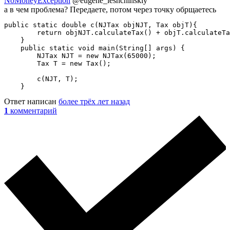
NoMoneyException
@eugene_leshchinskiy
а в чем проблема? Передаете, потом через точку обрщаетесь
public static double c(NJTax objNJT, Tax objT){

        return objNJT.calculateTax() + objT.calculateTa
    }

    public static void main(String[] args) {

        NJTax NJT = new NJTax(65000);

        Tax T = new Tax();

        c(NJT, T);

    }
Ответ написан
более трёх лет назад
1
комментарий