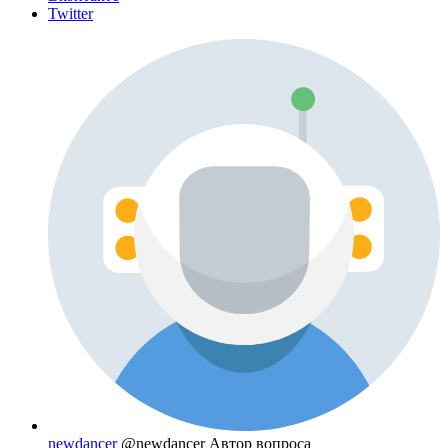
Twitter
newdancer
@newdancer
Автор вопроса