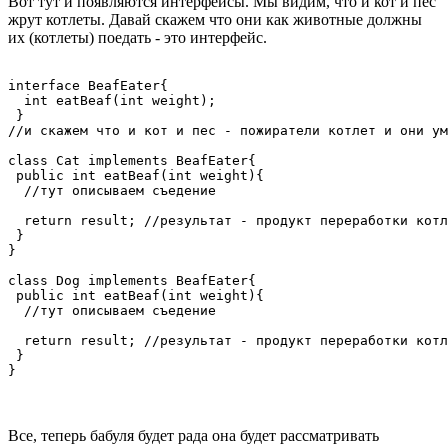
Вот тут и появляются интерфейсы. Мы видим, что и кот и пес
жрут котлеты. Давай скажем что они как животные должны
их (котлеты) поедать - это интерфейс.
interface BeafEater{

  int eatBeaf(int weight);

 }

//и скажем что и кот и пес - пожиратели котлет и они ум
class Cat implements BeafEater{

 public int eatBeaf(int weight){ 

  //тут описываем съедение

  return result; //результат - продукт переработки котл
 }

}

class Dog implements BeafEater{

 public int eatBeaf(int weight){ 

  //тут описываем съедение

  return result; //результат - продукт переработки котл
 }

}
Все, теперь бабуля будет рада она будет рассматривать