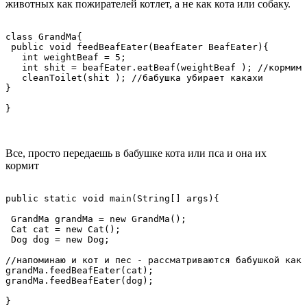
животных как пожирателей котлет, а не как кота или собаку.
class GrandMa{

 public void feedBeafEater(BeafEater BeafEater){

   int weightBeaf = 5;

   int shit = beafEater.eatBeaf(weightBeaf ); //кормим 
   cleanToilet(shit ); //бабушка убирает какахи

}

}
Все, просто передаешь в бабушке кота или пса и она их
кормит
public static void main(String[] args){

 GrandMa grandMa = new GrandMa();

 Cat cat = new Cat();

 Dog dog = new Dog;

//напоминаю и кот и пес - рассматриваются бабушкой как 
grandMa.feedBeafEater(cat);

grandMa.feedBeafEater(dog);

}