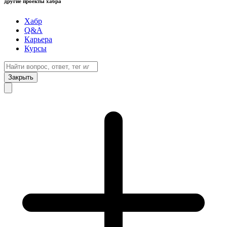
другие проекты хабра
Хабр
Q&A
Карьера
Курсы
Закрыть