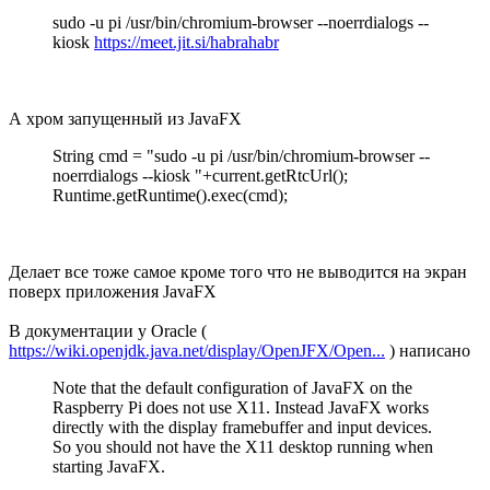
sudo -u pi /usr/bin/chromium-browser --noerrdialogs --
kiosk
https://meet.jit.si/habrahabr
А хром запущенный из JavaFX
String cmd = "sudo -u pi /usr/bin/chromium-browser --
noerrdialogs --kiosk "+current.getRtcUrl();
Runtime.getRuntime().exec(cmd);
Делает все тоже самое кроме того что не выводится на экран
поверх приложения JavaFX
В документации у Oracle (
https://wiki.openjdk.java.net/display/OpenJFX/Open...
) написано
Note that the default configuration of JavaFX on the
Raspberry Pi does not use X11. Instead JavaFX works
directly with the display framebuffer and input devices.
So you should not have the X11 desktop running when
starting JavaFX.