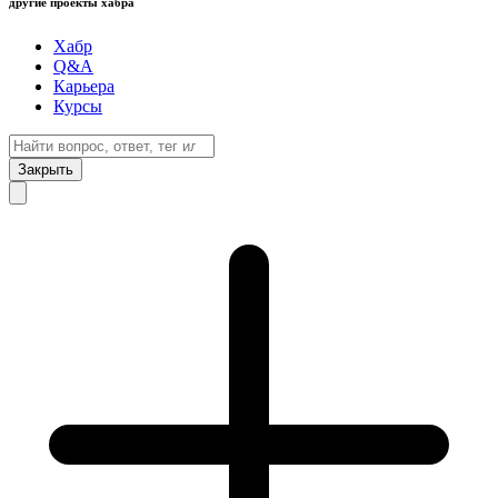
другие проекты хабра
Хабр
Q&A
Карьера
Курсы
Закрыть