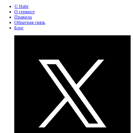
© Habr
О сервисе
Правила
Обратная связь
Блог