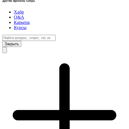
другие проекты хабра
Хабр
Q&A
Карьера
Курсы
Закрыть