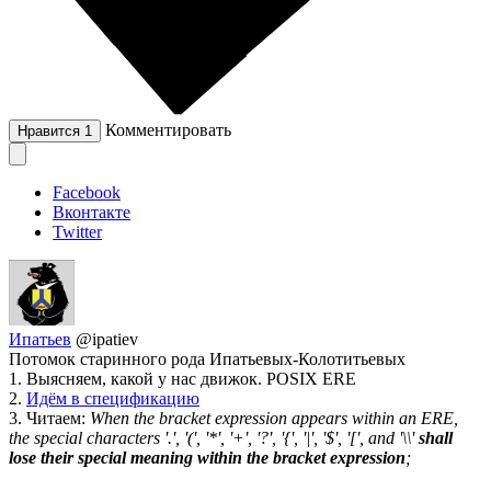
Комментировать
Нравится
1
Facebook
Вконтакте
Twitter
Ипатьев
@ipatiev
Потомок старинного рода Ипатьевых-Колотитьевых
1. Выясняем, какой у нас движок. POSIX ERE
2.
Идём в спецификацию
3. Читаем:
When the bracket expression appears within an ERE,
the special characters '.', '(', '*', '+', '?', '{', '|', '$', '[', and '\\'
shall
lose their special meaning within the bracket expression
;