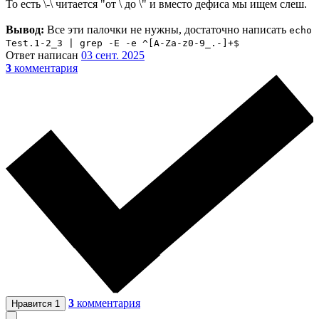
То есть \-\ читается "от \ до \" и вместо дефиса мы ищем слеш.
Вывод:
Все эти палочки не нужны, достаточно написать
echo
Test.1-2_3 | grep -E -e ^[A-Za-z0-9_.-]+$
Ответ написан
03 сент. 2025
3
комментария
3
комментария
Нравится
1