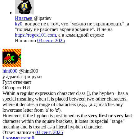
Ипатьев
@ipatiev
ky0
, вопрос не в том, что "можно не экранировать", а
"почему не работает экранирование". И не на
https://regex101.com
, а в командной строке
Написано
03 сент. 2025
hint000
@hint000
у админа три руки
Гугл отвечает:
Обзор от ИИ
Within a regular expression character class [], the hyphen - has a
special meaning when it is placed between two other characters,
where it denotes a range of characters (e.g., [a-z] matches any
lowercase letter from 'a' to 'z').
However, if the hyphen is positioned as the
very first or very last
character within the square brackets, it loses its special "range"
meaning and is treated as a literal hyphen character.
Ответ написан
03 сент. 2025
1
комментарий