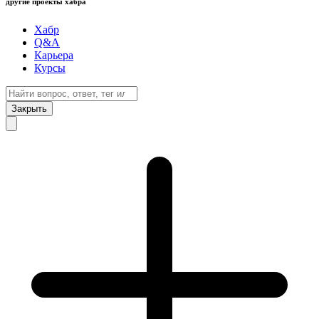
другие проекты хабра
Хабр
Q&A
Карьера
Курсы
Закрыть