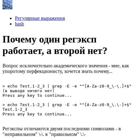
Регулярные выражения
bash
Почему один регэксп
работает, а второй нет?
Вопрос исключительно академического значения - мне, как
упоротому перфекционисту, хочется знать почему...
> echo Test.1-2_3 | grep -E -e "^[A-Za-z0-9_\-\.]+$"

(в выводе ничего нет)

Press any key to continue...

> echo Test.1-2_3 | grep -E -e "^[A-Za-z0-9_\.\-]+$"

Test.1-2_3

Press any key to continue...
Регэкспы отличаются двумя последними символами - в
"неправильном" \-\. в "правильном" \.\-