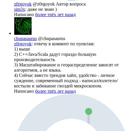
z0rgoyok
@z0rgoyok
Автор вопроса
sim3x
: даже не знаю )
Написано
более трёх лет назад
chupasaurus
@chupasaurus
z0rgoyok
: отвечу в коммент по пунктам:
1) выше
2) C++/Java/Scala дадут гораздо большую
производительность
3) Масштабирование и геораспределение зависят от
алгоритмов, а не языка.
4) Сейчас вместо трендов хайп, удобство - личное
суждение, современный подход - написал/взлетело/
костыли и забивание гвоздей микроскопом.
Написано
более трёх лет назад