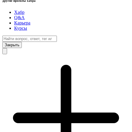
другие проекты хабра
Хабр
Q&A
Карьера
Курсы
Закрыть