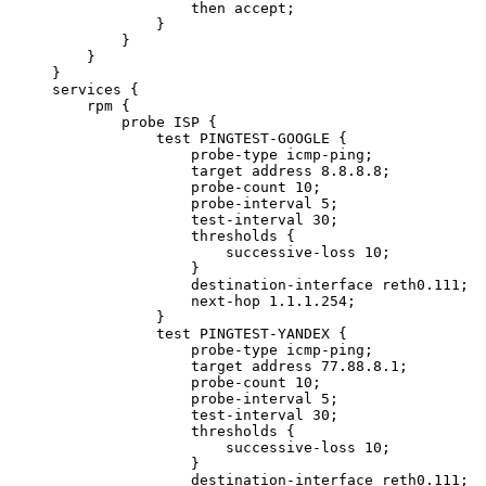
                then accept;

            }

        }

    }

}

services {

    rpm {

        probe ISP {

            test PINGTEST-GOOGLE {

                probe-type icmp-ping;

                target address 8.8.8.8;

                probe-count 10;

                probe-interval 5;

                test-interval 30;

                thresholds {

                    successive-loss 10;

                }

                destination-interface reth0.111;

                next-hop 1.1.1.254;

            }

            test PINGTEST-YANDEX {

                probe-type icmp-ping;

                target address 77.88.8.1;

                probe-count 10;

                probe-interval 5;

                test-interval 30;

                thresholds {

                    successive-loss 10;

                }

                destination-interface reth0.111;
