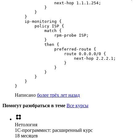
                next-hop 1.1.1.254;

            }

        }

    }

    ip-monitoring {

        policy ISP {

            match {

                rpm-probe ISP;

            }

            then {

                preferred-route {

                    route 0.0.0.0/0 {

                        next-hop 2.2.2.1;

                    }

                }

            }

        }

    }

}
Написано
более трёх лет назад
Помогут разобраться в теме
Все курсы
Нетология
1C-программист: расширенный курс
18 месяцев