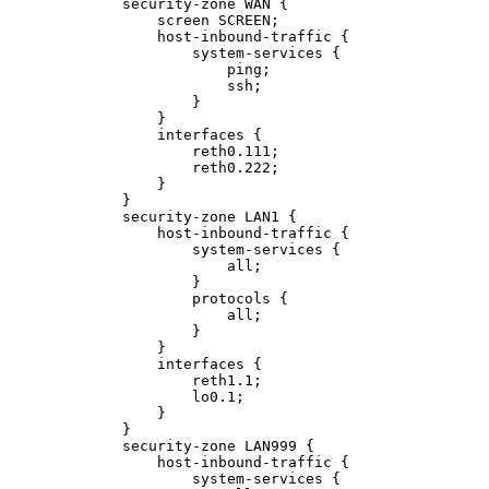
        security-zone WAN {

            screen SCREEN;

            host-inbound-traffic {

                system-services {

                    ping;

                    ssh;

                }

            }

            interfaces {

                reth0.111;

                reth0.222;

            }

        }

        security-zone LAN1 {

            host-inbound-traffic {

                system-services {

                    all;

                }

                protocols {

                    all;

                }

            }

            interfaces {

                reth1.1;

                lo0.1;

            }

        }

        security-zone LAN999 {

            host-inbound-traffic {

                system-services {
