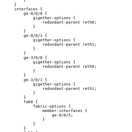
    }

}

interfaces {

    ge-0/0/0 {

        gigether-options {

            redundant-parent reth0;

        }

    }

    ge-0/0/1 {

        gigether-options {

            redundant-parent reth1;

        }

    }

    ge-3/0/0 {

        gigether-options {

            redundant-parent reth0;

        }

    }

    ge-3/0/1 {

        gigether-options {

            redundant-parent reth1;

        }

    }

    fab0 {

        fabric-options {

            member-interfaces {

                ge-0/0/5;

            }

        }

    }
