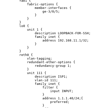
    fab1 {

        fabric-options {

            member-interfaces {

                ge-3/0/5;

            }

        }

    }

    lo0 {

        unit 1 {

            description LOOPBACK-FOR-SSH;

            family inet {

                address 192.168.11.1/32;

            }

        }

    }

    reth0 {

        vlan-tagging;

        redundant-ether-options {

            redundancy-group 1;

        }

        unit 111 {

            description ISP1;

            vlan-id 111;

            family inet {

                filter {

                    input INPUT;

                }

                address 1.1.1.40/24;{

                    preferred;

                }
