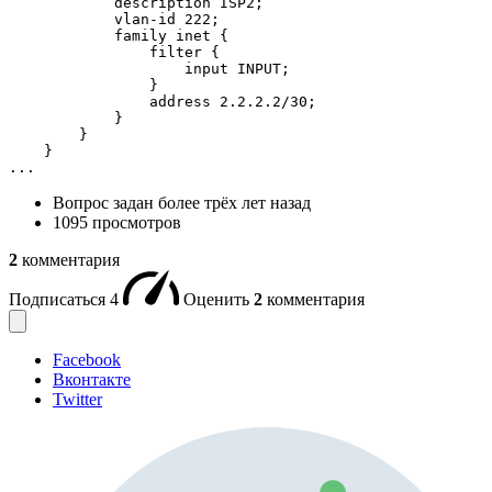
            description ISP2;

            vlan-id 222;

            family inet {

                filter {

                    input INPUT;

                }

                address 2.2.2.2/30;

            }

        }

    }

...
Вопрос задан
более трёх лет назад
1095 просмотров
2
комментария
Подписаться
4
Оценить
2
комментария
Facebook
Вконтакте
Twitter