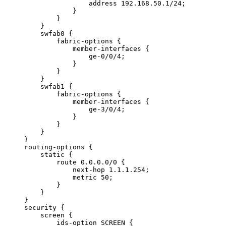
                address 192.168.50.1/24;

            }

        }

    }

    swfab0 {

        fabric-options {

            member-interfaces {

                ge-0/0/4;

            }

        }

    }

    swfab1 {

        fabric-options {

            member-interfaces {

                ge-3/0/4;

            }

        }

    }

}

routing-options {

    static {

        route 0.0.0.0/0 {

            next-hop 1.1.1.254;

            metric 50;

        }

    }

}

security {

    screen {

        ids-option SCREEN {
