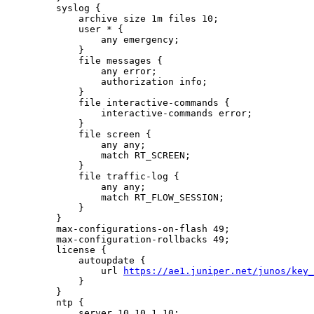
    syslog {

        archive size 1m files 10;

        user * {

            any emergency;

        }

        file messages {

            any error;

            authorization info;

        }

        file interactive-commands {

            interactive-commands error;

        }

        file screen {

            any any;

            match RT_SCREEN;

        }

        file traffic-log {

            any any;

            match RT_FLOW_SESSION;

        }

    }

    max-configurations-on-flash 49;

    max-configuration-rollbacks 49;

    license {

        autoupdate {

            url 
https://ae1.juniper.net/junos/key_
        }

    }

    ntp {

        server 10.10.1.10;
