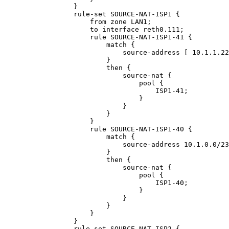
            }

            rule-set SOURCE-NAT-ISP1 {

                from zone LAN1;

                to interface reth0.111;

                rule SOURCE-NAT-ISP1-41 {

                    match {

                        source-address [ 10.1.1.22
                    }

                    then {

                        source-nat {

                            pool {

                                ISP1-41;

                            }

                        }

                    }

                }

                rule SOURCE-NAT-ISP1-40 {

                    match {

                        source-address 10.1.0.0/23
                    }

                    then {

                        source-nat {

                            pool {

                                ISP1-40;

                            }

                        }

                    }

                }

            }

            rule-set SOURCE-NAT-ISP2 {
