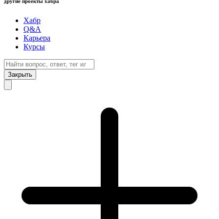
другие проекты хабра
Хабр
Q&A
Карьера
Курсы
Закрыть