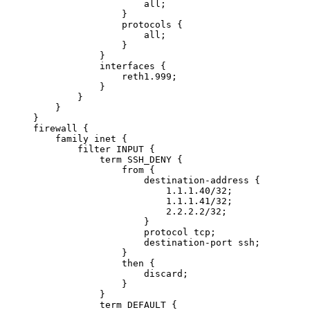
                    all;

                }

                protocols {

                    all;

                }

            }

            interfaces {

                reth1.999;

            }

        }

    }

}

firewall {

    family inet {

        filter INPUT {

            term SSH_DENY {

                from {

                    destination-address {

                        1.1.1.40/32;

                        1.1.1.41/32;

                        2.2.2.2/32;

                    }

                    protocol tcp;

                    destination-port ssh;

                }

                then {

                    discard;

                }

            }

            term DEFAULT {
