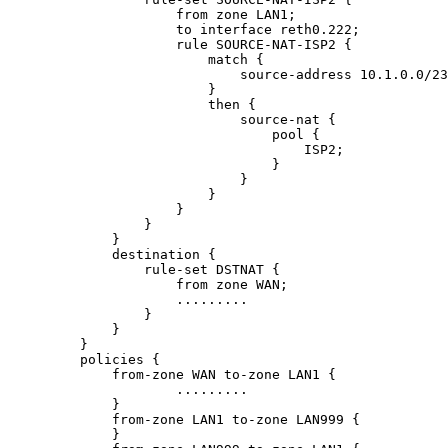
                from zone LAN1;

                to interface reth0.222;

                rule SOURCE-NAT-ISP2 {

                    match {

                        source-address 10.1.0.0/23
                    }

                    then {

                        source-nat {

                            pool {

                                ISP2;

                            }

                        }

                    }

                }

            }

        }

        destination {

            rule-set DSTNAT {

                from zone WAN;

		.........

            }

        }

    }

    policies {

        from-zone WAN to-zone LAN1 {

		.........

        }

        from-zone LAN1 to-zone LAN999 {

        }
