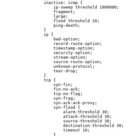
            inactive: icmp {

                ip-sweep threshold 1000000;

                fragment;

                large;

                flood threshold 20;

                ping-death;

            }

            ip {

                bad-option;

                record-route-option;

                timestamp-option;

                security-option;

                stream-option;

                source-route-option;

                unknown-protocol;

                tear-drop;

            }

            tcp {

                syn-fin;

                fin-no-ack;

                tcp-no-flag;

                syn-frag;

                syn-ack-ack-proxy;

                syn-flood {

                    alarm-threshold 30;

                    attack-threshold 30;

                    source-threshold 30;

                    destination-threshold 30;

                    timeout 10;

                }
