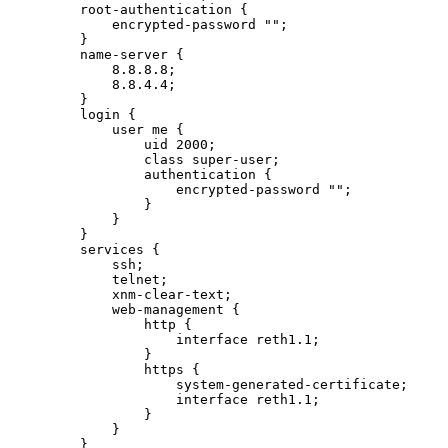
    root-authentication {

        encrypted-password "";

    }

    name-server {

        8.8.8.8;

        8.8.4.4;

    }

    login {

        user me {

            uid 2000;

            class super-user;

            authentication {

                encrypted-password "";

            }

        }

    }

    services {

        ssh;

        telnet;

        xnm-clear-text;

        web-management {

            http {

                interface reth1.1;

            }

            https {

                system-generated-certificate;

                interface reth1.1;

            }

        }

    }
