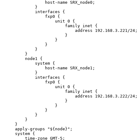
            host-name SRX_node0;

        }

        interfaces {

            fxp0 {

                unit 0 {

                    family inet {

                        address 192.168.3.221/24;

                    }

                }

            }

        }

    }

    node1 {

        system {

            host-name SRX_node1;

        }

        interfaces {

            fxp0 {

                unit 0 {

                    family inet {

                        address 192.168.3.222/24;

                    }

                }

            }

        }

    }

}

apply-groups "${node}";

system {

    time-zone GMT-5;
