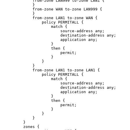
        from-zone LAN999 to-zone LAN1 {

        }

        from-zone WAN to-zone LAN999 {

        }

        from-zone LAN1 to-zone WAN {

            policy PERMITALL {

                match {

                    source-address any;

                    destination-address any;

                    application any;

                }

                then {

                    permit;

                }

            }

        }

        from-zone LAN1 to-zone LAN1 {

            policy PERMITALL {

                match {

                    source-address any;

                    destination-address any;

                    application any;

                }

                then {

                    permit;

                }

            }

        }

    }

    zones {
