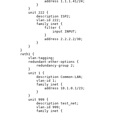
                address 1.1.1.41/24;

            }

        }

        unit 222 {

            description ISP2;

            vlan-id 222;

            family inet {

                filter {

                    input INPUT;

                }

                address 2.2.2.2/30;

            }

        }

    }

    reth1 {

        vlan-tagging;

        redundant-ether-options {

            redundancy-group 2;

        }

        unit 1 {

            description Common-LAN;

            vlan-id 1;

            family inet {

                address 10.1.0.1/23;

            }

        }

        unit 999 {

            description test_net;

            vlan-id 999;

            family inet {
