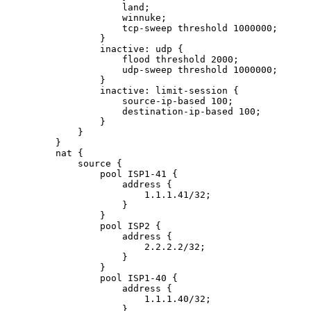
                land;

                winnuke;

                tcp-sweep threshold 1000000;

            }

            inactive: udp {

                flood threshold 2000;

                udp-sweep threshold 1000000;

            }

            inactive: limit-session {

                source-ip-based 100;

                destination-ip-based 100;

            }

        }

    }

    nat {

        source {

            pool ISP1-41 {

                address {

                    1.1.1.41/32;

                }

            }

            pool ISP2 {

                address {

                    2.2.2.2/32;

                }

            }

            pool ISP1-40 {

                address {

                    1.1.1.40/32;

                }
