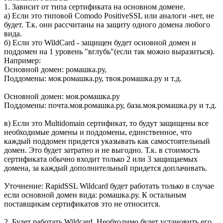
1. Зависит от типа сертификата на основном домене.
а) Если это типовой Comodo PositiveSSL или аналоги -нет, не
будет. Т.к. они рассчитаны на защиту одного домена любого
вида.
б) Если это WildCard - защищен будет основной домен и
поддомен на 1 уровень "вглубь"(если так можно выразиться).
Например:
Основной домен: ромашка.ру,
Поддомены: моя.ромашка.ру, твоя.ромашка.ру и т.д.
Основной домен: моя.ромашка.ру
Поддомены: почта.моя.ромашка.ру, база.моя.ромашка.ру и т.д.
в) Если это Multidomain сертификат, то будут защищены все
необходимые домены и поддомены, единственное, что
каждый поддомен придется указывать как самостоятельный
домен. Это будет затратно и не выгодно. Т.к. в стоимость
сертификата обычно входит только 2 или 3 защищаемых
домена, за каждый дополнительный придется доплачивать.
Уточнение: RapidSSL Wildcard будет работать только в случае
если основной домен вида: ромашка.ру. К остальным
поставщикам сертификатов это не относится.
2. Будет работать Wildcard. Необходимо будет установить его