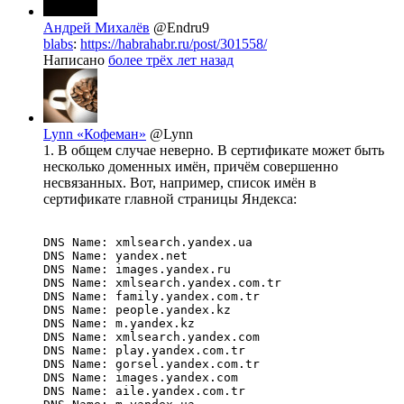
Андрей Михалёв
@Endru9
blabs
:
https://habrahabr.ru/post/301558/
Написано
более трёх лет назад
Lynn «Кофеман»
@Lynn
1. В общем случае неверно. В сертификате может быть
несколько доменных имён, причём совершенно
несвязанных. Вот, например, список имён в
сертификате главной страницы Яндекса:
DNS Name: xmlsearch.yandex.ua

DNS Name: yandex.net

DNS Name: images.yandex.ru

DNS Name: xmlsearch.yandex.com.tr

DNS Name: family.yandex.com.tr

DNS Name: people.yandex.kz

DNS Name: m.yandex.kz

DNS Name: xmlsearch.yandex.com

DNS Name: play.yandex.com.tr

DNS Name: gorsel.yandex.com.tr

DNS Name: images.yandex.com

DNS Name: aile.yandex.com.tr
