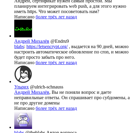
Андрей, сертификат нужен самый простой. Мы
планируем интегрировать web push, а для этого нужно
иметь https. Что может посоветовать нам?
Написано
более трёх лет назад
Андрей Михалёв
@Endru9
blabs
:
https://letsencrypt.org/
, выдается на 90 дней, можно
настроить автоматическое обновление по cron, и можно
будет просто забыть про него.
Написано
более трёх лет назад
Ульрих
@ulrich-schnauss
Андрей Михалёв
, Вы не поняли вопрос и даете
неправильные ответы. Он спрашивает про субдомены, а
не про другие домены
Написано
более трёх лет назад
blabs
@theblabs
Автор вопроса