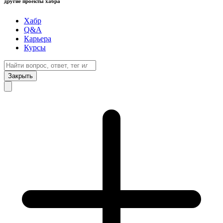
другие проекты хабра
Хабр
Q&A
Карьера
Курсы
Закрыть