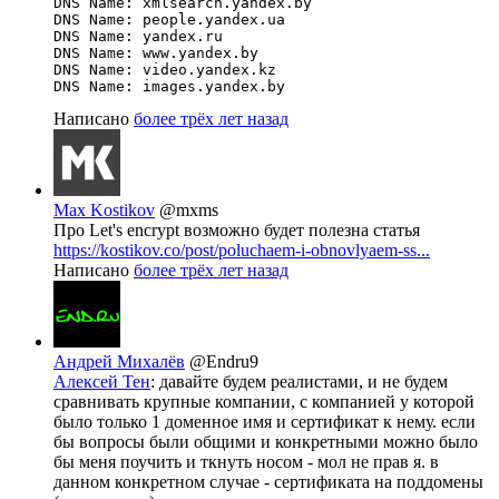
DNS Name: xmlsearch.yandex.by

DNS Name: people.yandex.ua

DNS Name: yandex.ru

DNS Name: www.yandex.by

DNS Name: video.yandex.kz

DNS Name: images.yandex.by
Написано
более трёх лет назад
Max Kostikov
@mxms
Про Let's encrypt возможно будет полезна статья
https://kostikov.co/post/poluchaem-i-obnovlyaem-ss...
Написано
более трёх лет назад
Андрей Михалёв
@Endru9
Алексей Тен
: давайте будем реалистами, и не будем
сравнивать крупные компании, с компанией у которой
было только 1 доменное имя и сертификат к нему. если
бы вопросы были общими и конкретными можно было
бы меня поучить и ткнуть носом - мол не прав я. в
данном конкретном случае - сертификата на поддомены