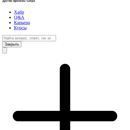
другие проекты хабра
Хабр
Q&A
Карьера
Курсы
Закрыть