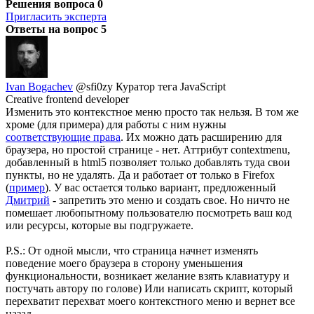
Решения вопроса
0
Пригласить эксперта
Ответы на вопрос
5
Ivan Bogachev
@sfi0zy
Куратор тега JavaScript
Creative frontend developer
Изменить это контекстное меню просто так нельзя. В том же
хроме (для примера) для работы с ним нужны
соответствующие права
. Их можно дать расширению для
браузера, но простой странице - нет. Аттрибут contextmenu,
добавленный в html5 позволяет только добавлять туда свои
пункты, но не удалять. Да и работает от только в Firefox
(
пример
). У вас остается только вариант, предложенный
Дмитрий
- запретить это меню и создать свое. Но ничто не
помешает любопытному пользователю посмотреть ваш код
или ресурсы, которые вы подгружаете.
P.S.: От одной мысли, что страница начнет изменять
поведение моего браузера в сторону уменьшения
функциональности, возникает желание взять клавиатуру и
постучать автору по голове) Или написать скрипт, который
перехватит перехват моего контекстного меню и вернет все
назад