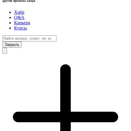
другие проекты хабра
Хабр
Q&A
Карьера
Курсы
Закрыть