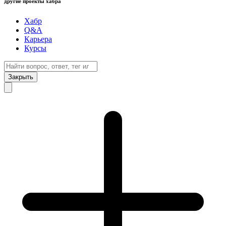
другие проекты хабра
Хабр
Q&A
Карьера
Курсы
Закрыть