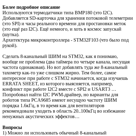
Более подробное описание
Используются термодатчики типа BMP180 (это I2C).
Добавляется SD-карточка для хранения потоковой телеметрии
(это SPI) и часы реального времени для простановки меток
(это ещё раз I2C). Ещё немного, и хоть в космос запускай
(шутка).
Архитектура микроконтроллера - STM32F103 (что было под
рукой).
Сделать 8-канальный ШИМ на STM32, как я понимаю,
вообще не проблема (два таймера по четыре канала, несущая
частота одинаковая). Но вот добавлять туда же 8-канальный
тахометр как-то уже слишком жирно. Тем более, самое
интересное при работе с STM32 начинается, когда изучаешь
ERRATA SHEET, из которого выясняется, например,
конфликт при работе I2C2 вместе с SPI2 и USART3 …
Попробовал найти I2C PWM-драйвер, но варианты для
роботов типа PCA9685 имеют несущую частоту ШИМ
порядка 1.6кГц, в то время как для вентиляторов
рекомендовали уходить в область 20..100кГц во избежание
ненужных акустических эффектов…
Вопросы
1) Можно ли использовать обычный 8-канальный