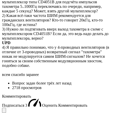
мультиплексор типа CD4051B для подсчёта импульсов
тахометра 5..1000Гц переключаясь по очереди, например,
каждые 5 секунд? Может, взять другой мультиплексор?
2) Какая всё-таки частота ШИМ рекомендуется для
гражданских вентиляторов? Кто-то говорит 20кГц, кто-то
100кГц, где истина?
3) Нужно ли подтягивать вверх выход тахометра в схеме с
мультиплексором CD4051B? Если да, это ведь надо делать до
мультиплексора, верно?
UPD
4) Я правильно понимаю, что у 4-проводных вентиляторов (в
отличие от 3-проводных) возвратный сигнал "тахометра"
никак не модулируется самим ШИМ-сигналом? Не хочется
гоняться за своим собственным модуляционным хвостом,
подобно собаке.
всем спасибо заранее
Вопрос задан
более трёх лет назад
2718 просмотров
Комментировать
Подписаться
3
Оценить
Комментировать