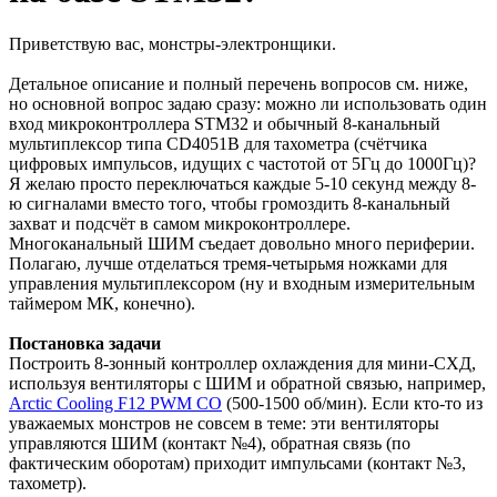
Приветствую вас, монстры-электронщики.
Детальное описание и полный перечень вопросов см. ниже,
но основной вопрос задаю сразу: можно ли использовать один
вход микроконтроллера STM32 и обычный 8-канальный
мультиплексор типа CD4051B для тахометра (счётчика
цифровых импульсов, идущих с частотой от 5Гц до 1000Гц)?
Я желаю просто переключаться каждые 5-10 секунд между 8-
ю сигналами вместо того, чтобы громоздить 8-канальный
захват и подсчёт в самом микроконтроллере.
Многоканальный ШИМ съедает довольно много периферии.
Полагаю, лучше отделаться тремя-четырьмя ножками для
управления мультиплексором (ну и входным измерительным
таймером МК, конечно).
Постановка задачи
Построить 8-зонный контроллер охлаждения для мини-СХД,
используя вентиляторы с ШИМ и обратной связью, например,
Arctic Cooling F12 PWM CO
(500-1500 об/мин). Если кто-то из
уважаемых монстров не совсем в теме: эти вентиляторы
управляются ШИМ (контакт №4), обратная связь (по
фактическим оборотам) приходит импульсами (контакт №3,
тахометр).