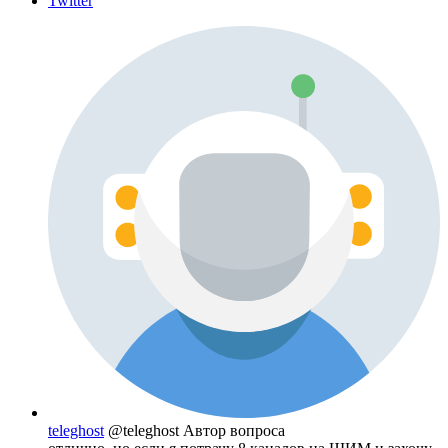
Twitter
teleghost
@teleghost
Автор вопроса