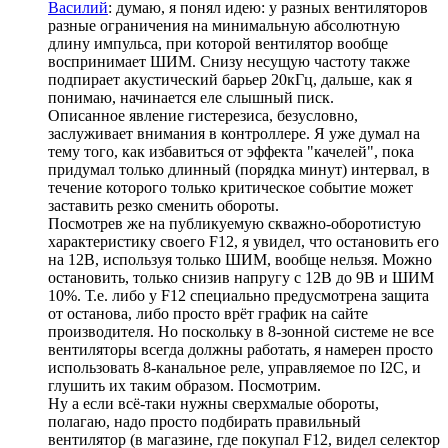
Василий
: думаю, я понял идею: у разных вентиляторов
разные ограничения на минимальную абсолютную
длину импульса, при которой вентилятор вообще
воспринимает ШИМ. Снизу несущую частоту также
подпирает акустический барьер 20кГц, дальше, как я
понимаю, начинается еле слышный писк.
Описанное явление гистерезиса, безусловно,
заслуживает внимания в контроллере. Я уже думал на
тему того, как избавиться от эффекта "качелей", пока
придумал только длинный (порядка минут) интервал, в
течение которого только критическое событие может
заставить резко сменить обороты.
Посмотрев же на публикуемую скважно-оборотистую
характеристику своего F12, я увидел, что остановить его
на 12В, используя только ШИМ, вообще нельзя. Можно
остановить, только снизив напругу с 12В до 9В и ШИМ
10%. Т.е. либо у F12 специально предусмотрена защита
от останова, либо просто врёт график на сайте
производителя. Но поскольку в 8-зонной системе не все
вентиляторы всегда должны работать, я намерен просто
использовать 8-канальное реле, управляемое по I2C, и
глушить их таким образом. Посмотрим.
Ну а если всё-таки нужны сверхмалые обороты,
полагаю, надо просто подбирать правильный
вентилятор (в магазине, где покупал F12, видел селектор