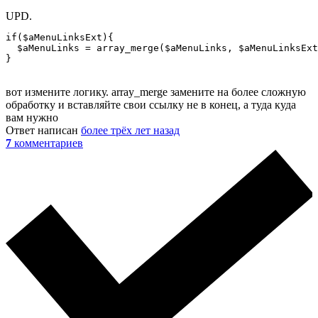
UPD.
if($aMenuLinksExt){

  $aMenuLinks = array_merge($aMenuLinks, $aMenuLinksExt
}
вот измените логику. array_merge замените на более сложную
обработку и вставляйте свои ссылку не в конец, а туда куда
вам нужно
Ответ написан
более трёх лет назад
7
комментариев