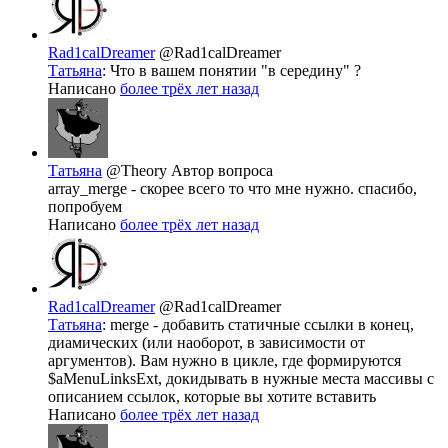
Rad1calDreamer
@Rad1calDreamer
Татьяна
: Что в вашем понятии "в середину" ?
Написано
более трёх лет назад
Татьяна
@Theory
Автор вопроса
array_merge - cкорее всего то что мне нужно. спасибо,
попробуем
Написано
более трёх лет назад
Rad1calDreamer
@Rad1calDreamer
Татьяна
: merge - добавить статичные ссылки в конец,
диамических (или наоборот, в зависимости от
аргументов). Вам нужно в цикле, где формируются
$aMenuLinksExt, докидывать в нужные места массивы с
описанием ссылок, которые вы хотите вставить
Написано
более трёх лет назад