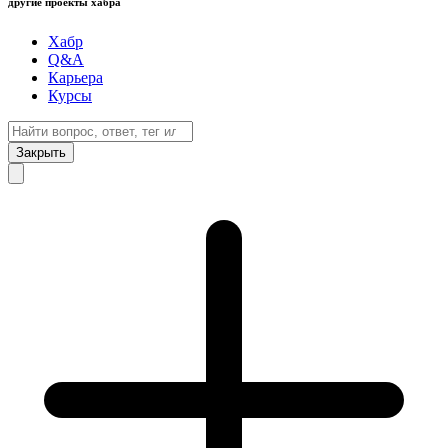
другие проекты хабра
Хабр
Q&A
Карьера
Курсы
Закрыть