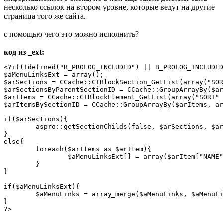
несколько ссылок на втором уровне, которые ведут на другие
страница того же сайта.
с помощью чего это можно исполнить?
код из _ext:
<?if(!defined("B_PROLOG_INCLUDED") || B_PROLOG_INCLUDED
$aMenuLinksExt = array();

$arSections = CCache::CIBlockSection_GetList(array("SOR
$arSectionsByParentSectionID = CCache::GroupArrayBy($ar
$arItems = CCache::CIBlockElement_GetList(array("SORT" 
$arItemsBySectionID = CCache::GroupArrayBy($arItems, ar
if($arSections){

	aspro::getSectionChilds(false, $arSections, $arSectionsByParentSectionID, $arItemsBySectionID, $aMenuLinksExt);

}

else{

	foreach($arItems as $arItem){

		$aMenuLinksExt[] = array($arItem["NAME"], $arItem["DETAIL_PAGE_URL"], array(), array("FROM_IBLOCK" => 1, "DEPTH_LEVEL" => 1));

	}

}

if($aMenuLinksExt){

	$aMenuLinks = array_merge($aMenuLinks, $aMenuLinksExt);

}

?>