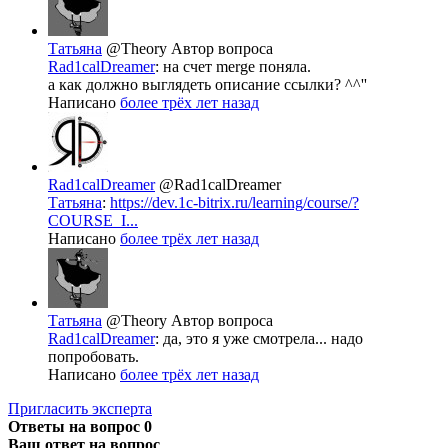
Татьяна
@Theory
Автор вопроса
Rad1calDreamer
: на счет merge поняла.
а как должно выглядеть описание ссылки? ^^''
Написано
более трёх лет назад
Rad1calDreamer
@Rad1calDreamer
Татьяна
:
https://dev.1c-bitrix.ru/learning/course/?
COURSE_I...
Написано
более трёх лет назад
Татьяна
@Theory
Автор вопроса
Rad1calDreamer
: да, это я уже смотрела... надо
попробовать.
Написано
более трёх лет назад
Пригласить эксперта
Ответы на вопрос
0
Ваш ответ на вопрос