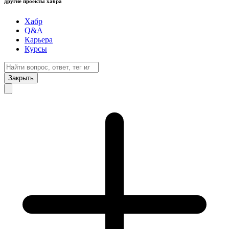
другие проекты хабра
Хабр
Q&A
Карьера
Курсы
Закрыть