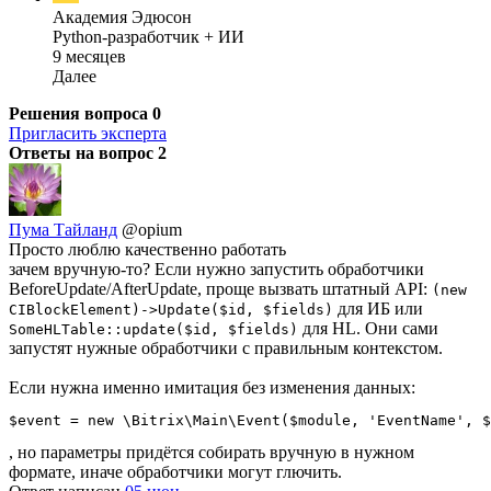
Академия Эдюсон
Python-разработчик + ИИ
9 месяцев
Далее
Решения вопроса
0
Пригласить эксперта
Ответы на вопрос
2
Пума Тайланд
@opium
Просто люблю качественно работать
зачем вручную-то? Если нужно запустить обработчики
BeforeUpdate/AfterUpdate, проще вызвать штатный API:
(new
для ИБ или
CIBlockElement)->Update($id, $fields)
для HL. Они сами
SomeHLTable::update($id, $fields)
запустят нужные обработчики с правильным контекстом.
Если нужна именно имитация без изменения данных:
$event = new \Bitrix\Main\Event($module, 'EventName', $
, но параметры придётся собирать вручную в нужном
формате, иначе обработчики могут глючить.