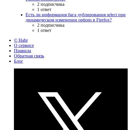
2 подписчика
1 ответ
Есть ли информация бага дублирования select при
динамическом изменении options в Firefox?
2 подписчика
1 ответ
© Habr
О сервисе
Правила
Обратная связь
Блог