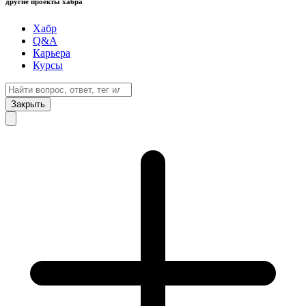
другие проекты хабра
Хабр
Q&A
Карьера
Курсы
Закрыть