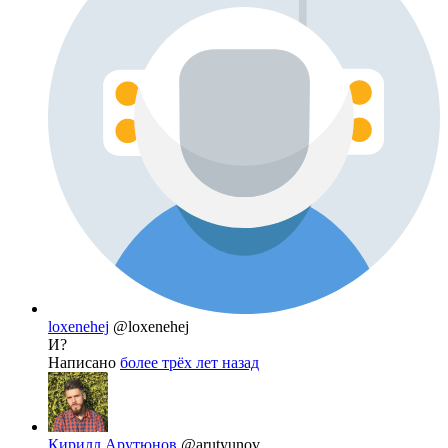
loxenehej
@loxenehej
И?
Написано
более трёх лет назад
Кирилл Арутюнов
@arutyunov