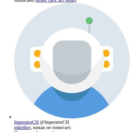
Написано
более трёх лет назад
ImperatorCH
@ImperatorCH
mkirillov
, никак не помогает.