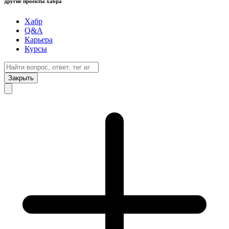
другие проекты хабра
Хабр
Q&A
Карьера
Курсы
Закрыть