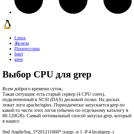
Linux
Железо
Процессоры
Intel
grep
Выбор CPU для grep
Всем доброго времени суток.
Такая ситуация: есть старый сервер (4 CPU cores),
подключенный к SCSI (DAS) дисковой полке. На дисках
лежат логи apache/nginx. Периодически запускается grep по
какой-то части этих логов (обычно по отдельному каталогу в
80-120GB). Самый оптимальный способ запуска grep, который
я нашел:
find /logdir/log_5*201211060* |xargs -n 1 -P 4 lzcat|grep -i