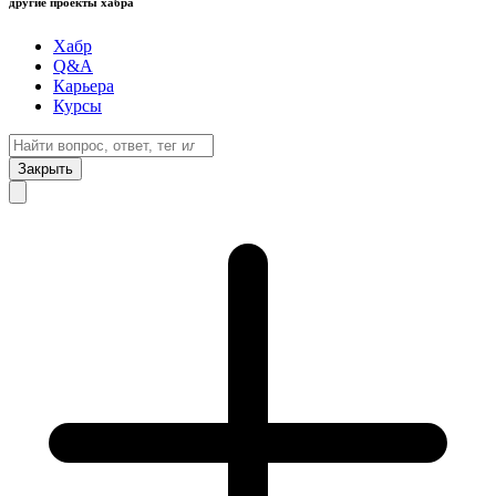
другие проекты хабра
Хабр
Q&A
Карьера
Курсы
Закрыть