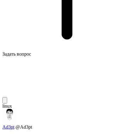
Задать вопрос
linux
Ad3pt
@Ad3pt