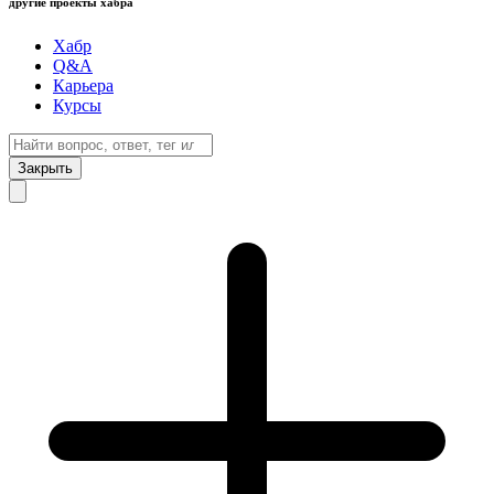
другие проекты хабра
Хабр
Q&A
Карьера
Курсы
Закрыть