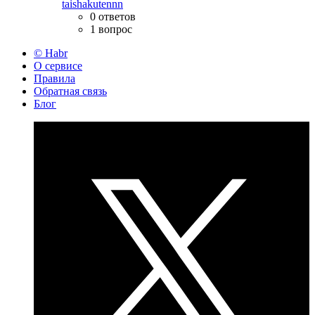
taishakutennn
0 ответов
1 вопрос
© Habr
О сервисе
Правила
Обратная связь
Блог