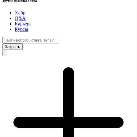
другие проекты хабра
Хабр
Q&A
Карьера
Курсы
Закрыть