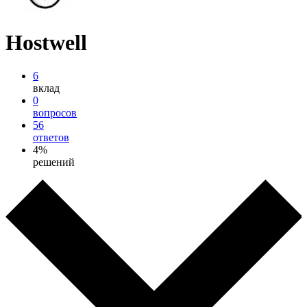
Hostwell
6
вклад
0
вопросов
56
ответов
4%
решений