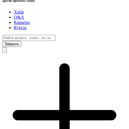
другие проекты хабра
Хабр
Q&A
Карьера
Курсы
Закрыть