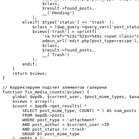
                $class,

                $result->found_posts,

                __('Pending')

            );

        elseif( $type['status'] == 'trash' ):

            $class = ($wp_query->query_vars['post_statu
            $views['trash'] = sprintf(

                '<a href="%1$s"%2$s>%4$s <span class="c
                admin_url('edit.php?post_type=recipe'),

                $class,

                $result->found_posts,

                __('Trash')

            );

        endif;

    }

    return $views;

}

// Корректируем подсчет элементов галерени

function fix_media_counts($views) {

    global $wpdb, $current_user, $post_mime_types, $ava
    $views = array();

    $count = $wpdb->get_results( "

        SELECT post_mime_type, COUNT( * ) AS num_posts

        FROM $wpdb->posts

        WHERE post_type = 'attachment'

        AND post_author = $current_user->ID

        AND post_status != 'trash'

        GROUP BY post_mime_type

    ", ARRAY_A );
