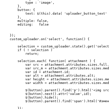
            type : 'image',

        },

        button: {

            text: $(this).data( 'uploader_button_text' 
        },

        multiple: false,

        editing:   false

    });

    custom_uploader.on('select', function() {

        selection = custom_uploader.state().get('select
        if ( ! selection )

            return;

        selection.each( function( attachment ) {

            var src = attachment.attributes.sizes.full.
            var src_m = attachment.attributes.sizes.med
            var id = attachment.id;

            var alt = attachment.attributes.alt;

            var height = attachment.attributes.sizes.me
            var width = attachment.attributes.sizes.med
            $(button).parent().find('p').html('<img src
            $(button).next().attr('value',id);

            $(button).hide();

            $(button).parent().find('span').html('Измен
        });
