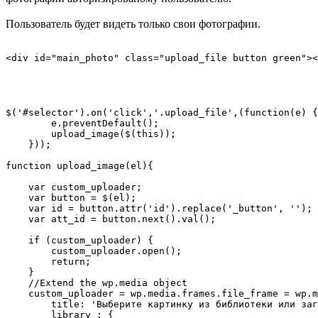
Пользователь будет видеть только свои фотографии.
<div id="main_photo" class="upload_file button green"><
$('#selector').on('click','.upload_file',(function(e) {

        e.preventDefault();

        upload_image($(this));

    }));

function upload_image(el){

    var custom_uploader;

    var button = $(el);

    var id = button.attr('id').replace('_button', '');

    var att_id = button.next().val();

    if (custom_uploader) {

        custom_uploader.open();

        return;

    }

    //Extend the wp.media object

    custom_uploader = wp.media.frames.file_frame = wp.m
        title: 'Выберите картинку из библиотеки или заг
        library : {
