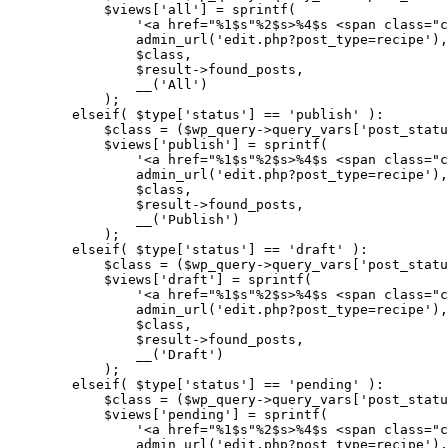
            $views['all'] = sprintf(

                '<a href="%1$s"%2$s>%4$s <span class="c
                admin_url('edit.php?post_type=recipe'),

                $class,

                $result->found_posts,

                __('All')

            );

        elseif( $type['status'] == 'publish' ):

            $class = ($wp_query->query_vars['post_statu
            $views['publish'] = sprintf(

                '<a href="%1$s"%2$s>%4$s <span class="c
                admin_url('edit.php?post_type=recipe'),

                $class,

                $result->found_posts,

                __('Publish')

            );

        elseif( $type['status'] == 'draft' ):

            $class = ($wp_query->query_vars['post_statu
            $views['draft'] = sprintf(

                '<a href="%1$s"%2$s>%4$s <span class="c
                admin_url('edit.php?post_type=recipe'),

                $class,

                $result->found_posts,

                __('Draft')

            );

        elseif( $type['status'] == 'pending' ):

            $class = ($wp_query->query_vars['post_statu
            $views['pending'] = sprintf(

                '<a href="%1$s"%2$s>%4$s <span class="c
                admin_url('edit.php?post_type=recipe'),
