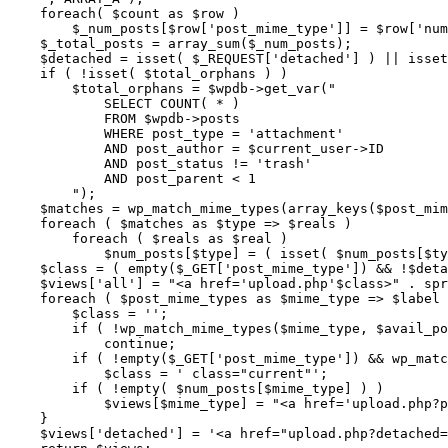
    foreach( $count as $row )

        $_num_posts[$row['post_mime_type']] = $row['num
    $_total_posts = array_sum($_num_posts);

    $detached = isset( $_REQUEST['detached'] ) || isset
    if ( !isset( $total_orphans ) )

        $total_orphans = $wpdb->get_var("

            SELECT COUNT( * )

            FROM $wpdb->posts

            WHERE post_type = 'attachment'

            AND post_author = $current_user->ID

            AND post_status != 'trash'

            AND post_parent < 1

        ");

    $matches = wp_match_mime_types(array_keys($post_mim
    foreach ( $matches as $type => $reals )

        foreach ( $reals as $real )

            $num_posts[$type] = ( isset( $num_posts[$ty
    $class = ( empty($_GET['post_mime_type']) && !$deta
    $views['all'] = "<a href='upload.php'$class>" . spr
    foreach ( $post_mime_types as $mime_type => $label 
        $class = '';

        if ( !wp_match_mime_types($mime_type, $avail_po
            continue;

        if ( !empty($_GET['post_mime_type']) && wp_matc
            $class = ' class="current"';

        if ( !empty( $num_posts[$mime_type] ) )

            $views[$mime_type] = "<a href='upload.php?p
    }

    $views['detached'] = '<a href="upload.php?detached=