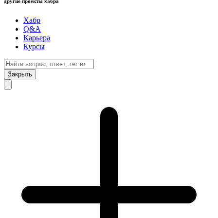
другие проекты хабра
Хабр
Q&A
Карьера
Курсы
Закрыть