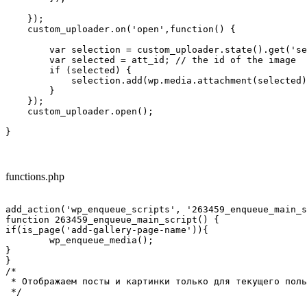
    });

    custom_uploader.on('open',function() {

        var selection = custom_uploader.state().get('se
        var selected = att_id; // the id of the image

        if (selected) {

            selection.add(wp.media.attachment(selected)
        }

    });

    custom_uploader.open();

}
functions.php
add_action('wp_enqueue_scripts', '263459_enqueue_main_s
function 263459_enqueue_main_script() {

if(is_page('add-gallery-page-name')){

        wp_enqueue_media();

}

}

/*

 * Отображаем посты и картинки только для текущего поль
 */
