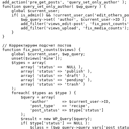
add_action('pre_get_posts', 'query_set_only_author' );

function query_set_only_author( $wp_query ) {

    global $current_user;

    if( is_admin() && !current_user_can('edit_others_po
        $wp_query->set( 'author', $current_user->ID );

        add_filter('views_edit-post', 'fix_post_counts'
        add_filter('views_upload', 'fix_media_counts');

    }

}

// Корректируем подсчет постов

function fix_post_counts($views) {

    global $current_user, $wp_query;

    unset($views['mine']);

    $types = array(

        array( 'status' =>  NULL ),

        array( 'status' => 'publish' ),

        array( 'status' => 'draft' ),

        array( 'status' => 'pending' ),

        array( 'status' => 'trash' )

    );

    foreach( $types as $type ) {

        $query = array(

            'author'      => $current_user->ID,

            'post_type'   => 'recipe',

            'post_status' => $type['status']

        );

        $result = new WP_Query($query);

        if( $type['status'] == NULL ):

            $class = ($wp_query->query_vars['post_statu