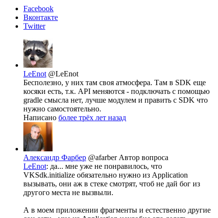
Facebook
Вконтакте
Twitter
LeEnot
@LeEnot
Бесполезно, у них там своя атмосфера. Там в SDK еще
косяки есть, т.к. API меняются - подключать с помощью
gradle смысла нет, лучше модулем и править с SDK что
нужно самостоятельно.
Написано
более трёх лет назад
Александр Фарбер
@afarber
Автор вопроса
LeEnot
: да... мне уже не понравилось, что
VKSdk.initialize обязательно нужно из Application
вызывать, они аж в стеке смотрят, чтоб не дай бог из
другого места не вызвыли.
А в моем приложении фрагменты и естественно другие