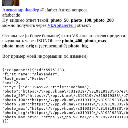
Александр Фарбер
@afarber
Автор вопроса
afarber.de
Ну, видимо ответ такой:
photo_50
,
photo_100
,
photo_200
можно получить через
VkApiUserFull
объект.
Остальные (и более большие) фото VK-пользователя придется
выуживать через JSONObject:
photo_400
,
photo_max
,
photo_max_orig
и (устаревший?)
photo_big
.
Вот пример моей информации (id изменен):
{"response":[{"id":59751333,

"first_name":"Alexander",

"last_name":"Farber",

"sex":2,

"city":{"id":1945522,"title":"Bochum"},

"photo":"https:\/\/pp.vk.me\/c319319\/v319319333\/b7e3\
"photo_50":"https:\/\/pp.vk.me\/c319319\/v319319333\/b7
"photo_100":"https:\/\/pp.vk.me\/c319319\/v319319333\/b
"photo_200":"https:\/\/pp.vk.me\/c319319\/v319319333\/b
"photo_max":"https:\/\/pp.vk.me\/c319319\/v319319333\/b
"photo_big":"https:\/\/pp.vk.me\/c319319\/v319319333\/b
"photo_max_orig":"https:\/\/pp.vk.me\/c319319\/v3193193
}]}