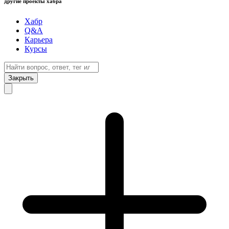
другие проекты хабра
Хабр
Q&A
Карьера
Курсы
Закрыть