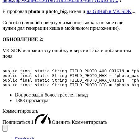
https://pp.vk.me/c319319/v319319333/b7e3/n-yDMG4lv...
?
Я пробовал
photo
и
photo_big
, искал и
на GitHub в VK SDK
...
Спасибо (свою
id
наверху я изменил, так как он мне еще
нужен для генерации хеша в мобильном приложении).
ОБНОВЛЕНИЕ 2:
VK SDK исправил эту ошибку в версии 1.6.2 и добавил там
поля
public final static String FIELD_PHOTO_400_ORIGIN = "ph
public final static String FIELD_PHOTO_MAX = "photo_max
public final static String FIELD_PHOTO_MAX_ORIGIN = "ph
public final static String FIELD_PHOTO_BIG = "photo_big
Вопрос задан
более трёх лет назад
1883 просмотра
Комментировать
Подписаться
1
Оценить
Комментировать