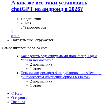
А как же все таки установить
chatGPT на андроид в 2026?
1 подписчик
20 мая
849 просмотров
1
ответ
Показать ещё
Загружается…
Самое интересное за 24 часа
Как сделать редактируемыми поля Жанр, Год и
Успели посмотреть?
2 подписчика
1 ответ
Есть ли информация бага дублирования select при
динамическом изменении options в Firefox?
2 подписчика
1 ответ
© Habr
О сервисе
Правила