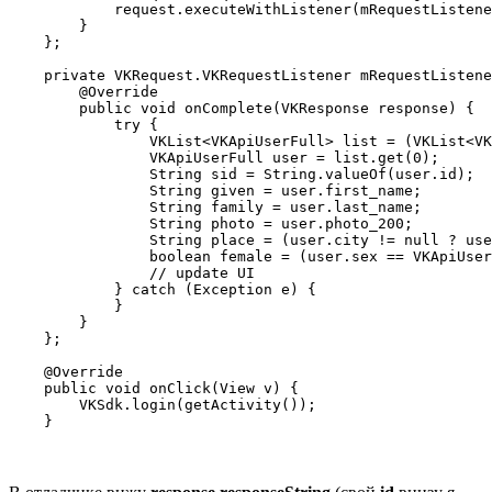
            request.executeWithListener(mRequestListene
        }

    };

    private VKRequest.VKRequestListener mRequestListene
        @Override

        public void onComplete(VKResponse response) {

            try {

                VKList<VKApiUserFull> list = (VKList<VK
                VKApiUserFull user = list.get(0);

                String sid = String.valueOf(user.id);

                String given = user.first_name;

                String family = user.last_name;

                String photo = user.photo_200;

                String place = (user.city != null ? use
                boolean female = (user.sex == VKApiUser
                // update UI

            } catch (Exception e) {

            }

        }

    };

    @Override

    public void onClick(View v) {

        VKSdk.login(getActivity());

    }