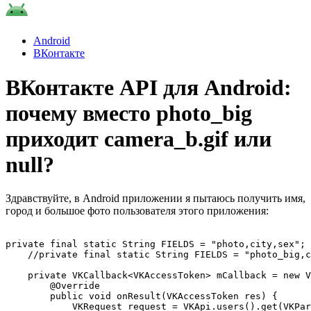
Android
ВКонтакте
ВКонтакте API для Android:
почему вместо photo_big
приходит camera_b.gif или
null?
Здравствуйте, в Android приложении я пытаюсь получить имя,
город и большое фото пользователя этого приложения:
private final static String FIELDS = "photo,city,sex";

    //private final static String FIELDS = "photo_big,c
    private VKCallback<VKAccessToken> mCallback = new V
        @Override

        public void onResult(VKAccessToken res) {

            VKRequest request = VKApi.users().get(VKPar