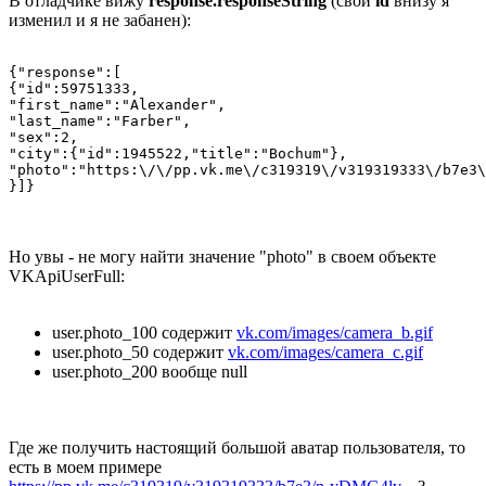
В отладчике вижу
response.responseString
(свой
id
внизу я
изменил и я не забанен):
{"response":[

{"id":59751333,

"first_name":"Alexander",

"last_name":"Farber",

"sex":2,

"city":{"id":1945522,"title":"Bochum"},

"photo":"https:\/\/pp.vk.me\/c319319\/v319319333\/b7e3\
}]}
Но увы - не могу найти значение "photo" в своем объекте
VKApiUserFull:
user.photo_100 содержит
vk.com/images/camera_b.gif
user.photo_50 содержит
vk.com/images/camera_c.gif
user.photo_200 вообще null
Где же получить настоящий большой аватар пользователя, то
есть в моем примере