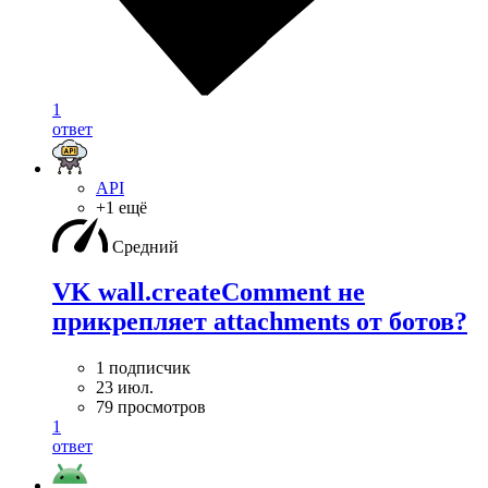
1
ответ
API
+1 ещё
Средний
VK wall.createComment не
прикрепляет attachments от ботов?
1 подписчик
23 июл.
79 просмотров
1
ответ