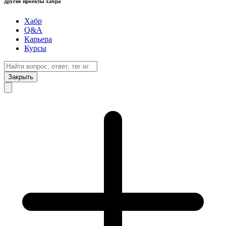
другие проекты хабра
Хабр
Q&A
Карьера
Курсы
Закрыть