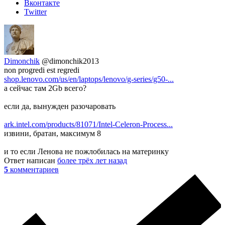
Вконтакте
Twitter
Dimonchik
@dimonchik2013
non progredi est regredi
shop.lenovo.com/us/en/laptops/lenovo/g-series/g50-...
а сейчас там 2Gb всего?
если да, вынужден разочаровать
ark.intel.com/products/81071/Intel-Celeron-Process...
извини, братан, максимум 8
и то если Ленова не пожлобилась на материнку
Ответ написан
более трёх лет назад
5
комментариев