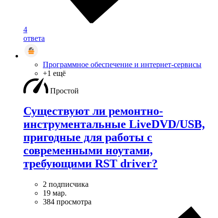
4
ответа
Программное обеспечение и интернет-сервисы
+1 ещё
Простой
Существуют ли ремонтно-
инструментальные LiveDVD/USB,
пригодные для работы с
современными ноутами,
требующими RST driver?
2 подписчика
19 мар.
384 просмотра