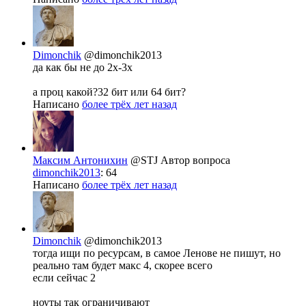
Dimonchik
@dimonchik2013
да как бы не до 2х-3х
а проц какой?32 бит или 64 бит?
Написано
более трёх лет назад
Максим Антонихин
@STJ
Автор вопроса
dimonchik2013
: 64
Написано
более трёх лет назад
Dimonchik
@dimonchik2013
тогда ищи по ресурсам, в самое Ленове не пишут, но
реально там будет макс 4, скорее всего
если сейчас 2
ноуты так ограничивают