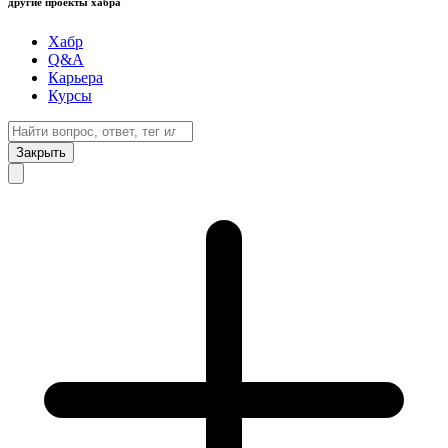
другие проекты хабра
Хабр
Q&A
Карьера
Курсы
Закрыть